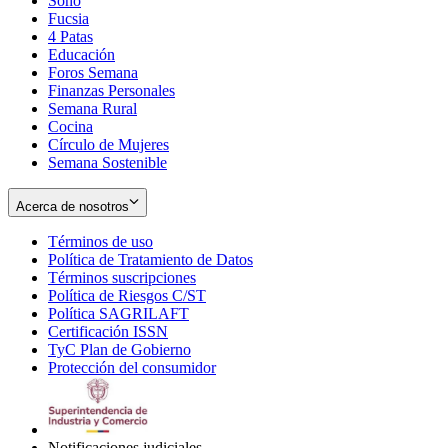
Soho
Opens
Fucsia
in
Opens
4 Patas
new
in
Educación
window
new
Foros Semana
window
Finanzas Personales
Semana Rural
Cocina
Círculo de Mujeres
Semana Sostenible
Acerca de nosotros
Términos de uso
Opens
Política de Tratamiento de Datos
in
Opens
Términos suscripciones
new
Opens
in
Política de Riesgos C/ST
window
in
Opens
new
Política SAGRILAFT
Opens
new
in
window
Certificación ISSN
Opens
in
window
new
TyC Plan de Gobierno
in
new
Opens
window
Protección del consumidor
new
window
in
Opens
window
new
in
window
new
window
Notificaciones judiciales