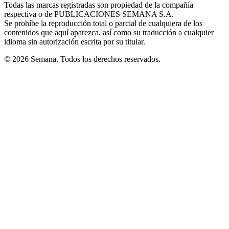
window
window
window
window
window
Todas las marcas registradas son propiedad de la compañía
new
respectiva o de PUBLICACIONES SEMANA S.A.
window
Se prohíbe la reproducción total o parcial de cualquiera de los
contenidos que aquí aparezca, así como su traducción a cualquier
idioma sin autorización escrita por su titular.
© 2026 Semana. Todos los derechos reservados.