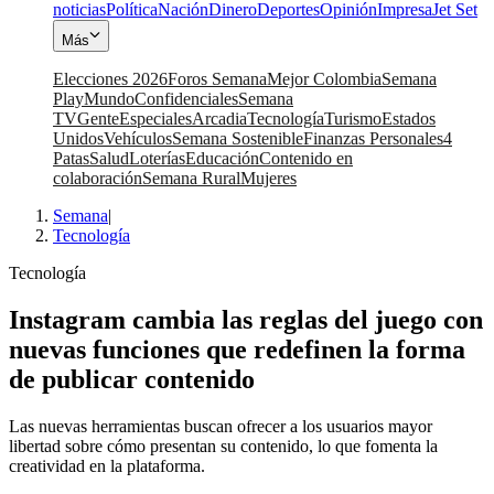
noticias
Política
Nación
Dinero
Deportes
Opinión
Impresa
Jet Set
Más
Elecciones 2026
Foros Semana
Mejor Colombia
Semana
Play
Mundo
Confidenciales
Semana
TV
Gente
Especiales
Arcadia
Tecnología
Turismo
Estados
Unidos
Vehículos
Semana Sostenible
Finanzas Personales
4
Patas
Salud
Loterías
Educación
Contenido en
colaboración
Semana Rural
Mujeres
Semana
|
Tecnología
Tecnología
Instagram cambia las reglas del juego con
nuevas funciones que redefinen la forma
de publicar contenido
Las nuevas herramientas buscan ofrecer a los usuarios mayor
libertad sobre cómo presentan su contenido, lo que fomenta la
creatividad en la plataforma.