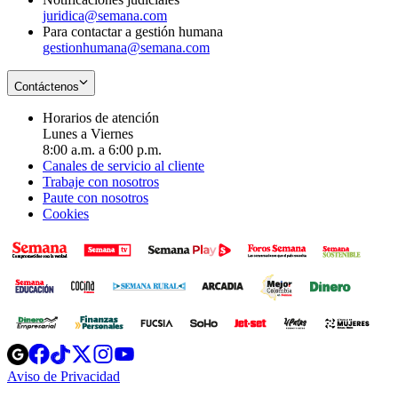
juridica@semana.com
Para contactar a gestión humana
gestionhumana@semana.com
Contáctenos
Horarios de atención
Lunes a Viernes
8:00 a.m. a 6:00 p.m.
Canales de servicio al cliente
Trabaje con nosotros
Paute con nosotros
Cookies
Opens
Opens
Opens
Opens
Opens
in
in
in
in
in
Aviso de Privacidad
Opens
new
new
new
new
new
in