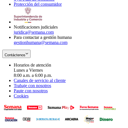
Protección del consumidor
new
window
in
Opens
window
new
in
window
new
window
Notificaciones judiciales
juridica@semana.com
Para contactar a gestión humana
gestionhumana@semana.com
Contáctenos
Horarios de atención
Lunes a Viernes
8:00 a.m. a 6:00 p.m.
Canales de servicio al cliente
Trabaje con nosotros
Paute con nosotros
Cookies