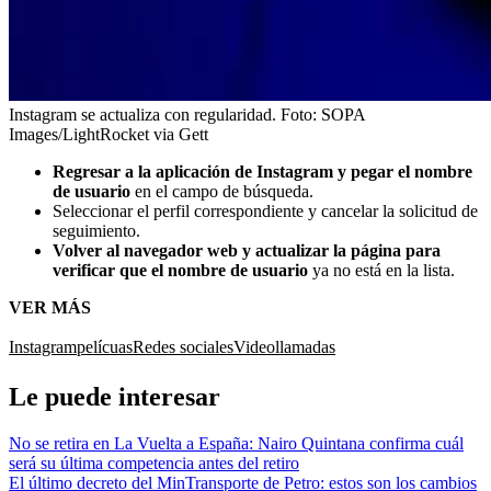
Instagram se actualiza con regularidad.
Foto:
SOPA
Images/LightRocket via Gett
Regresar a la aplicación de Instagram y pegar el nombre
de usuario
en el campo de búsqueda.
Seleccionar el perfil correspondiente y cancelar la solicitud de
seguimiento.
Volver al navegador web y actualizar la página para
verificar que el nombre de usuario
ya no está en la lista.
VER MÁS
Instagram
pelícuas
Redes sociales
Videollamadas
Le puede interesar
No se retira en La Vuelta a España: Nairo Quintana confirma cuál
será su última competencia antes del retiro
El último decreto del MinTransporte de Petro: estos son los cambios