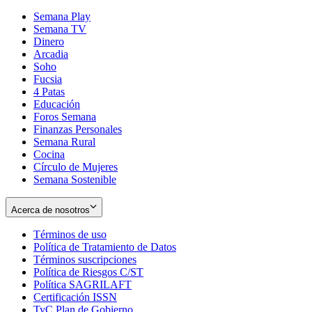
Semana Play
Semana TV
Dinero
Arcadia
Soho
Opens
Fucsia
in
Opens
4 Patas
new
in
Educación
window
new
Foros Semana
window
Finanzas Personales
Semana Rural
Cocina
Círculo de Mujeres
Semana Sostenible
Acerca de nosotros
Términos de uso
Opens
Política de Tratamiento de Datos
in
Opens
Términos suscripciones
new
Opens
in
Política de Riesgos C/ST
window
in
Opens
new
Política SAGRILAFT
Opens
new
in
window
Certificación ISSN
Opens
in
window
new
TyC Plan de Gobierno
in
new
Opens
window