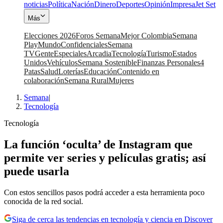
noticias
Política
Nación
Dinero
Deportes
Opinión
Impresa
Jet Set
Más
Elecciones 2026
Foros Semana
Mejor Colombia
Semana
Play
Mundo
Confidenciales
Semana
TV
Gente
Especiales
Arcadia
Tecnología
Turismo
Estados
Unidos
Vehículos
Semana Sostenible
Finanzas Personales
4
Patas
Salud
Loterías
Educación
Contenido en
colaboración
Semana Rural
Mujeres
Semana
|
Tecnología
Tecnología
La función ‘oculta’ de Instagram que
permite ver series y películas gratis; así
puede usarla
Con estos sencillos pasos podrá acceder a esta herramienta poco
conocida de la red social.
Siga de cerca las tendencias en tecnología y ciencia en Discover