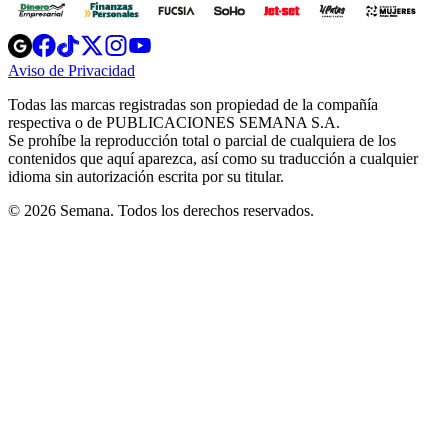
Opens
Opens
Opens
Opens
Opens
in
in
in
in
in
Aviso de Privacidad
Opens
new
new
new
new
new
in
window
window
window
window
window
Todas las marcas registradas son propiedad de la compañía
new
respectiva o de PUBLICACIONES SEMANA S.A.
window
Se prohíbe la reproducción total o parcial de cualquiera de los
contenidos que aquí aparezca, así como su traducción a cualquier
idioma sin autorización escrita por su titular.
© 2026 Semana. Todos los derechos reservados.