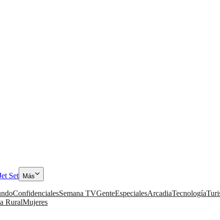
Jet Set
Más
ndo
Confidenciales
Semana TV
Gente
Especiales
Arcadia
Tecnología
Tur
a Rural
Mujeres