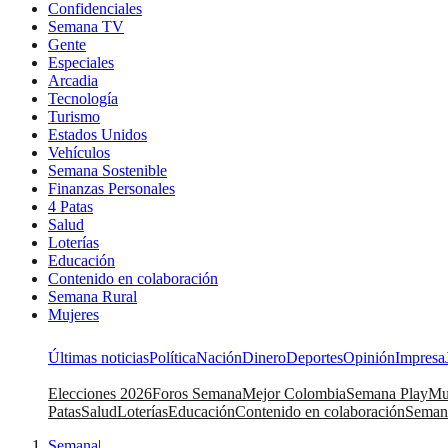
Confidenciales
Semana TV
Gente
Especiales
Arcadia
Tecnología
Turismo
Estados Unidos
Vehículos
Semana Sostenible
Finanzas Personales
4 Patas
Salud
Loterías
Educación
Contenido en colaboración
Semana Rural
Mujeres
Últimas noticias
Política
Nación
Dinero
Deportes
Opinión
Impresa
Elecciones 2026
Foros Semana
Mejor Colombia
Semana Play
Mu
Patas
Salud
Loterías
Educación
Contenido en colaboración
Seman
Semana
|