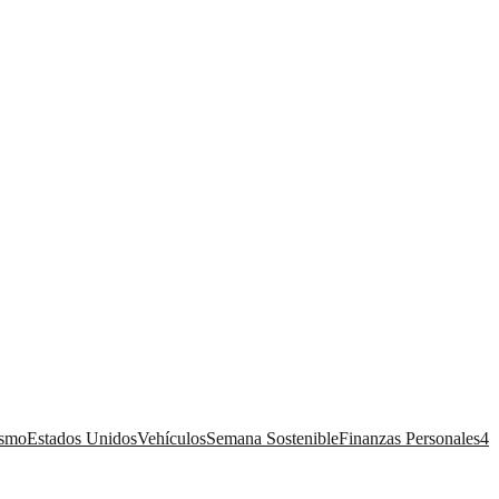
ismo
Estados Unidos
Vehículos
Semana Sostenible
Finanzas Personales
4