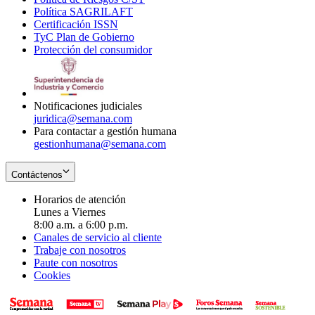
Política SAGRILAFT
Opens
new
in
window
Certificación ISSN
Opens
in
window
new
TyC Plan de Gobierno
in
new
Opens
window
Protección del consumidor
new
window
in
Opens
window
new
in
window
new
window
Notificaciones judiciales
juridica@semana.com
Para contactar a gestión humana
gestionhumana@semana.com
Contáctenos
Horarios de atención
Lunes a Viernes
8:00 a.m. a 6:00 p.m.
Canales de servicio al cliente
Trabaje con nosotros
Paute con nosotros
Cookies