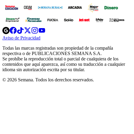
Opens
Opens
Opens
Opens
Opens
in
in
in
in
in
Aviso de Privacidad
Opens
new
new
new
new
new
in
window
window
window
window
window
Todas las marcas registradas son propiedad de la compañía
new
respectiva o de PUBLICACIONES SEMANA S.A.
window
Se prohíbe la reproducción total o parcial de cualquiera de los
contenidos que aquí aparezca, así como su traducción a cualquier
idioma sin autorización escrita por su titular.
© 2026 Semana. Todos los derechos reservados.