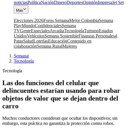
noticias
Política
Nación
Dinero
Deportes
Opinión
Impresa
Jet Set
Más
Elecciones 2026
Foros Semana
Mejor Colombia
Semana
Play
Mundo
Confidenciales
Semana
TV
Gente
Especiales
Arcadia
Tecnología
Turismo
Estados
Unidos
Vehículos
Semana Sostenible
Finanzas Personales
4
Patas
Salud
Loterías
Educación
Contenido en
colaboración
Semana Rural
Mujeres
Semana
|
Tecnología
Tecnología
Las dos funciones del celular que
delincuentes estarían usando para robar
objetos de valor que se dejan dentro del
carro
Muchos conductores consideran que ocultar los dispositivos; sin
embargo, esta práctica no garantiza la protección contra robos.