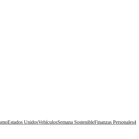
ismo
Estados Unidos
Vehículos
Semana Sostenible
Finanzas Personales
4