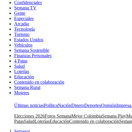
Confidenciales
Semana TV
Gente
Especiales
Arcadia
Tecnología
Turismo
Estados Unidos
Vehículos
Semana Sostenible
Finanzas Personales
4 Patas
Salud
Loterías
Educación
Contenido en colaboración
Semana Rural
Mujeres
Últimas noticias
Política
Nación
Dinero
Deportes
Opinión
Impresa
Elecciones 2026
Foros Semana
Mejor Colombia
Semana Play
Mu
Patas
Salud
Loterías
Educación
Contenido en colaboración
Seman
Semana
|