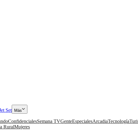
Jet Set
Más
ndo
Confidenciales
Semana TV
Gente
Especiales
Arcadia
Tecnología
Tur
a Rural
Mujeres