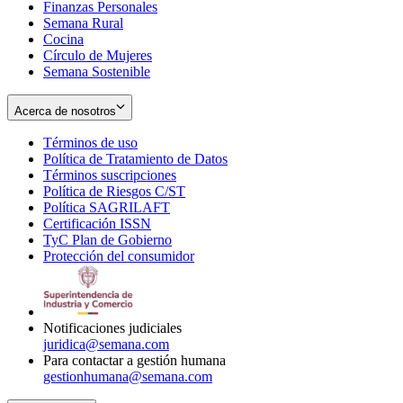
Finanzas Personales
Semana Rural
Cocina
Círculo de Mujeres
Semana Sostenible
Acerca de nosotros
Términos de uso
Opens
Política de Tratamiento de Datos
in
Opens
Términos suscripciones
new
Opens
in
Política de Riesgos C/ST
window
in
Opens
new
Política SAGRILAFT
Opens
new
in
window
Certificación ISSN
Opens
in
window
new
TyC Plan de Gobierno
in
new
Opens
window
Protección del consumidor
new
window
in
Opens
window
new
in
window
new
window
Notificaciones judiciales
juridica@semana.com
Para contactar a gestión humana
gestionhumana@semana.com