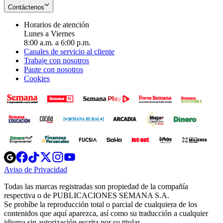
Contáctenos
Horarios de atención
Lunes a Viernes
8:00 a.m. a 6:00 p.m.
Canales de servicio al cliente
Trabaje con nosotros
Paute con nosotros
Cookies
Opens
Opens
Opens
Opens
Opens
in
in
in
in
in
Aviso de Privacidad
Opens
new
new
new
new
new
in
window
window
window
window
window
Todas las marcas registradas son propiedad de la compañía
new
respectiva o de PUBLICACIONES SEMANA S.A.
window
Se prohíbe la reproducción total o parcial de cualquiera de los
contenidos que aquí aparezca, así como su traducción a cualquier
idioma sin autorización escrita por su titular.