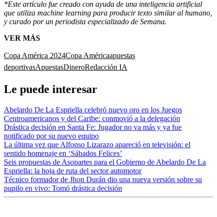
*Este artículo fue creado con ayuda de una inteligencia artificial
que utiliza machine learning para producir texto similar al humano,
y curado por un periodista especializado de Semana.
VER MÁS
Copa América 2024
Copa América
apuestas
deportivas
Apuestas
Dinero
Redacción IA
Le puede interesar
Abelardo De La Espriella celebró nuevo oro en los Juegos
Centroamericanos y del Caribe: conmovió a la delegación
Drástica decisión en Santa Fe: Jugador no va más y ya fue
notificado por su nuevo equipo
La última vez que Alfonso Lizarazo apareció en televisión: el
sentido homenaje en ‘Sábados Felices’
Seis propuestas de Asopartes para el Gobierno de Abelardo De La
Espriella: la hoja de ruta del sector automotor
Técnico formador de Jhon Durán dio una nueva versión sobre su
pupilo en vivo: Tomó drástica decisión