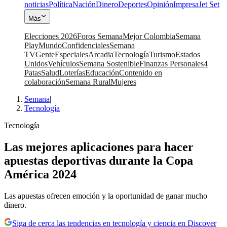
noticias
Política
Nación
Dinero
Deportes
Opinión
Impresa
Jet Set
Más
Elecciones 2026
Foros Semana
Mejor Colombia
Semana
Play
Mundo
Confidenciales
Semana
TV
Gente
Especiales
Arcadia
Tecnología
Turismo
Estados
Unidos
Vehículos
Semana Sostenible
Finanzas Personales
4
Patas
Salud
Loterías
Educación
Contenido en
colaboración
Semana Rural
Mujeres
Semana
|
Tecnología
Tecnología
Las mejores aplicaciones para hacer
apuestas deportivas durante la Copa
América 2024
Las apuestas ofrecen emoción y la oportunidad de ganar mucho
dinero.
Siga de cerca las tendencias en tecnología y ciencia en Discover