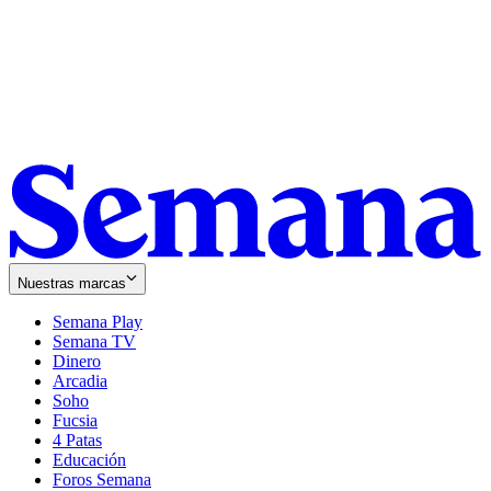
Nuestras marcas
Semana Play
Semana TV
Dinero
Arcadia
Soho
Opens
Fucsia
in
Opens
4 Patas
new
in
Educación
window
new
Foros Semana
window