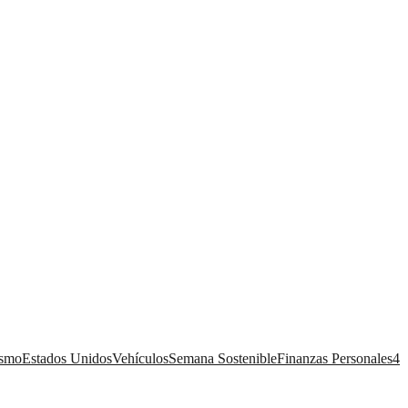
ismo
Estados Unidos
Vehículos
Semana Sostenible
Finanzas Personales
4