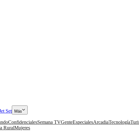
Jet Set
Más
ndo
Confidenciales
Semana TV
Gente
Especiales
Arcadia
Tecnología
Tur
a Rural
Mujeres