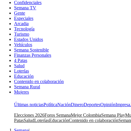
Confidenciales
Semana TV
Gente
Especiales
Arcadia
Tecnología
Turismo
Estados Unidos
Vehículos
Semana Sostenible
Finanzas Personales
4 Patas
Salud
Loterías
Educación
Contenido en colaboración
Semana Rural
Mujeres
Últimas noticias
Política
Nación
Dinero
Deportes
Opinión
Impresa
Elecciones 2026
Foros Semana
Mejor Colombia
Semana Play
Mu
Patas
Salud
Loterías
Educación
Contenido en colaboración
Seman
Semana
|