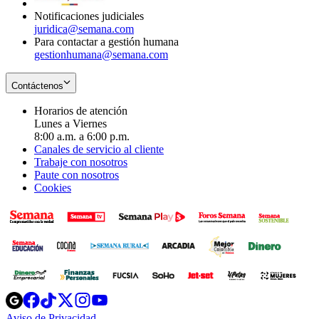
Notificaciones judiciales
juridica@semana.com
Para contactar a gestión humana
gestionhumana@semana.com
Contáctenos
Horarios de atención
Lunes a Viernes
8:00 a.m. a 6:00 p.m.
Canales de servicio al cliente
Trabaje con nosotros
Paute con nosotros
Cookies
Opens
Opens
Opens
Opens
Opens
in
in
in
in
in
Aviso de Privacidad
Opens