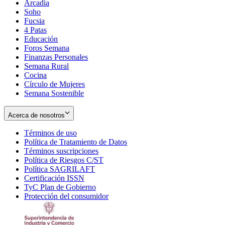
Arcadia
Soho
Opens
Fucsia
in
Opens
4 Patas
new
in
Educación
window
new
Foros Semana
window
Finanzas Personales
Semana Rural
Cocina
Círculo de Mujeres
Semana Sostenible
Acerca de nosotros
Términos de uso
Opens
Política de Tratamiento de Datos
in
Opens
Términos suscripciones
new
Opens
in
Política de Riesgos C/ST
window
in
Opens
new
Política SAGRILAFT
Opens
new
in
window
Certificación ISSN
Opens
in
window
new
TyC Plan de Gobierno
in
new
Opens
window
Protección del consumidor
new
window
in
Opens
window
new
in
window
new
window