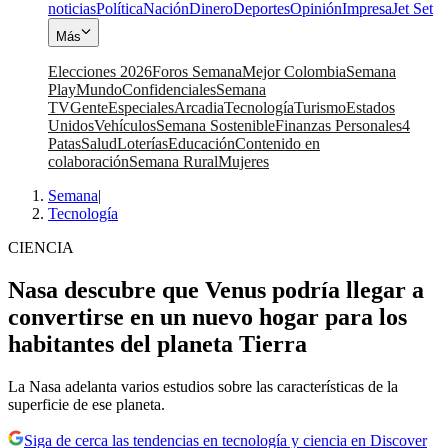
noticias
Política
Nación
Dinero
Deportes
Opinión
Impresa
Jet Set
Más
Elecciones 2026
Foros Semana
Mejor Colombia
Semana
Play
Mundo
Confidenciales
Semana
TV
Gente
Especiales
Arcadia
Tecnología
Turismo
Estados
Unidos
Vehículos
Semana Sostenible
Finanzas Personales
4
Patas
Salud
Loterías
Educación
Contenido en
colaboración
Semana Rural
Mujeres
Semana
|
Tecnología
CIENCIA
Nasa descubre que Venus podría llegar a
convertirse en un nuevo hogar para los
habitantes del planeta Tierra
La Nasa adelanta varios estudios sobre las características de la
superficie de ese planeta.
Siga de cerca las tendencias en tecnología y ciencia en Discover