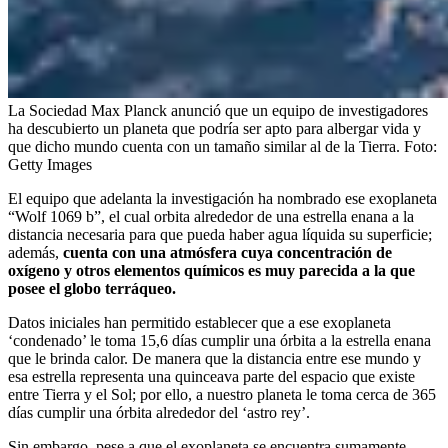
La Sociedad Max Planck anunció que un equipo de investigadores
ha descubierto un planeta que podría ser apto para albergar vida y
que dicho mundo cuenta con un tamaño similar al de la Tierra.
Foto:
Getty Images
El equipo que adelanta la investigación ha nombrado ese exoplaneta
“Wolf 1069 b”, el cual orbita alrededor de una estrella enana a la
distancia necesaria para que pueda haber agua líquida su superficie;
además,
cuenta con una atmósfera cuya concentración de
oxígeno y otros elementos químicos es muy parecida a la que
posee el globo terráqueo.
Datos iniciales han permitido establecer que a ese exoplaneta
‘condenado’ le toma 15,6 días cumplir una órbita a la estrella enana
que le brinda calor. De manera que la distancia entre ese mundo y
esa estrella representa una quinceava parte del espacio que existe
entre Tierra y el Sol; por ello, a nuestro planeta le toma cerca de 365
días cumplir una órbita alrededor del ‘astro rey’.
Sin embargo, pese a que el exoplaneta se encuentra sumamente