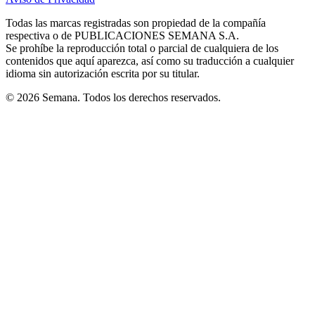
new
new
new
new
new
in
window
window
window
window
window
Todas las marcas registradas son propiedad de la compañía
new
respectiva o de PUBLICACIONES SEMANA S.A.
window
Se prohíbe la reproducción total o parcial de cualquiera de los
contenidos que aquí aparezca, así como su traducción a cualquier
idioma sin autorización escrita por su titular.
© 2026 Semana. Todos los derechos reservados.