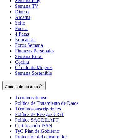
Semana Play
Semana TV
Dinero
Arcadia
Soho
Opens
Fucsia
in
Opens
4 Patas
new
in
Educación
window
new
Foros Semana
window
Finanzas Personales
Semana Rural
Cocina
Círculo de Mujeres
Semana Sostenible
Acerca de nosotros
Términos de uso
Opens
Política de Tratamiento de Datos
in
Opens
Términos suscripciones
new
Opens
in
Política de Riesgos C/ST
window
in
Opens
new
Política SAGRILAFT
Opens
new
in
window
Certificación ISSN
Opens
in
window
new
TyC Plan de Gobierno
in
new
Opens
window
Protección del consumidor
new
window
in
Opens