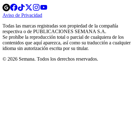
Opens
Opens
Opens
Opens
Opens
in
in
in
in
in
Aviso de Privacidad
Opens
new
new
new
new
new
in
window
window
window
window
window
Todas las marcas registradas son propiedad de la compañía
new
respectiva o de PUBLICACIONES SEMANA S.A.
window
Se prohíbe la reproducción total o parcial de cualquiera de los
contenidos que aquí aparezca, así como su traducción a cualquier
idioma sin autorización escrita por su titular.
© 2026 Semana. Todos los derechos reservados.