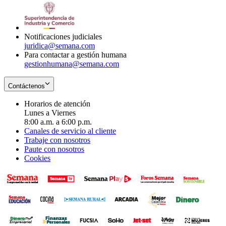
window
new
in
window
new
window
Notificaciones judiciales
juridica@semana.com
Para contactar a gestión humana
gestionhumana@semana.com
Contáctenos
Horarios de atención
Lunes a Viernes
8:00 a.m. a 6:00 p.m.
Canales de servicio al cliente
Trabaje con nosotros
Paute con nosotros
Cookies