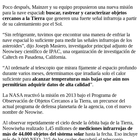
Poco después, Mainzer y su equipo propusieron una nueva misión
para la nave espacia
l: buscar, rastrear y caracterizar objetos
cercanos a la Tierra
que generen una fuerte señal infrarroja a partir
de su calentamiento por el Sol.
“Sin refrigerante, tuvimos que encontrar una manera de enfriar la
nave espacial lo suficiente para medir las señales infrarrojas de los
asteroides”, dijo Joseph Masiero, investigador principal adjunto de
Neowisey científico de IPAC, una organización de investigación de
Caltech en Pasadena, California.
“Al ordenarle al telescopio que mirara fijamente al espacio profundo
durante varios meses, determinamos que irradiaría solo el calor
suficiente para
alcanzar temperaturas más bajas que aún nos
permitirían adquirir datos de alta calidad
”.
La NASA reactivó la misión en 2013 bajo el Programa de
Observación de Objetos Cercanos a la Tierra, un precursor del
actual programa de defensa planetaria de la agencia, con el nuevo
nombre de Neowise.
Al observar repetidamente el cielo desde la órbita baja de la Tierra,
Neowiseha realizado 1,45 millones de
mediciones infrarrojas de
más de 44.000 objetos del sistema solar
hasta la fecha. Eso incluye
más de 3.000 NEO, 215 de los cuales descubrió el telescopio