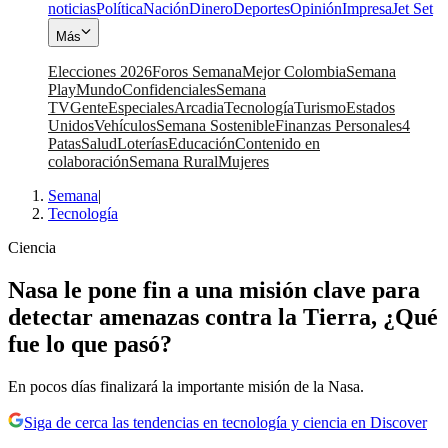
noticias
Política
Nación
Dinero
Deportes
Opinión
Impresa
Jet Set
Más
Elecciones 2026
Foros Semana
Mejor Colombia
Semana
Play
Mundo
Confidenciales
Semana
TV
Gente
Especiales
Arcadia
Tecnología
Turismo
Estados
Unidos
Vehículos
Semana Sostenible
Finanzas Personales
4
Patas
Salud
Loterías
Educación
Contenido en
colaboración
Semana Rural
Mujeres
Semana
|
Tecnología
Ciencia
Nasa le pone fin a una misión clave para
detectar amenazas contra la Tierra, ¿Qué
fue lo que pasó?
En pocos días finalizará la importante misión de la Nasa.
Siga de cerca las tendencias en tecnología y ciencia en Discover