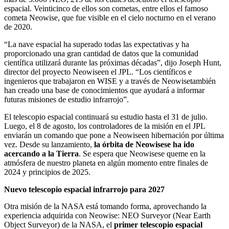
espacial. Veinticinco de ellos son cometas, entre ellos el famoso
cometa Neowise, que fue visible en el cielo nocturno en el verano
de 2020.
“La nave espacial ha superado todas las expectativas y ha
proporcionado una gran cantidad de datos que la comunidad
científica utilizará durante las próximas décadas”, dijo Joseph Hunt,
director del proyecto Neowiseen el JPL. “Los científicos e
ingenieros que trabajaron en WISE y a través de Neowisetambién
han creado una base de conocimientos que ayudará a informar
futuras misiones de estudio infrarrojo”.
El telescopio espacial continuará su estudio hasta el 31 de julio.
Luego, el 8 de agosto, los controladores de la misión en el JPL
enviarán un comando que pone a Neowiseen hibernación por última
vez. Desde su lanzamiento,
la órbita de Neowisese ha ido
acercando a la Tierra
. Se espera que Neowisese queme en la
atmósfera de nuestro planeta en algún momento entre finales de
2024 y principios de 2025.
Nuevo telescopio espacial infrarrojo para 2027
Otra misión de la NASA está tomando forma, aprovechando la
experiencia adquirida con Neowise: NEO Surveyor (Near Earth
Object Surveyor) de la NASA, el
primer telescopio espacial