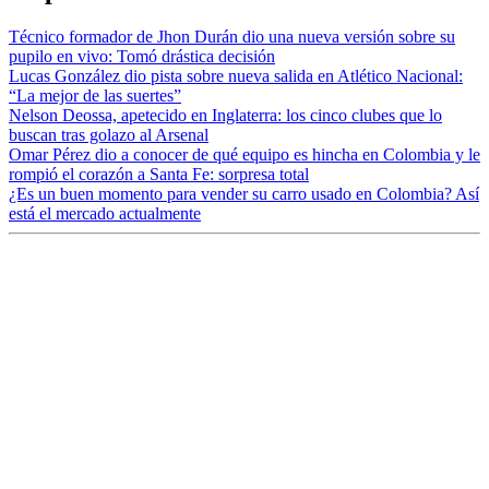
Técnico formador de Jhon Durán dio una nueva versión sobre su
pupilo en vivo: Tomó drástica decisión
Lucas González dio pista sobre nueva salida en Atlético Nacional:
“La mejor de las suertes”
Nelson Deossa, apetecido en Inglaterra: los cinco clubes que lo
buscan tras golazo al Arsenal
Omar Pérez dio a conocer de qué equipo es hincha en Colombia y le
rompió el corazón a Santa Fe: sorpresa total
¿Es un buen momento para vender su carro usado en Colombia? Así
está el mercado actualmente