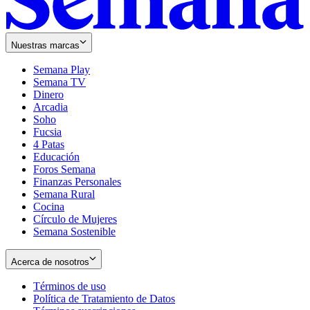
Nuestras marcas
Semana Play
Semana TV
Dinero
Arcadia
Soho
Opens
Fucsia
in
Opens
4 Patas
new
in
Educación
window
new
Foros Semana
window
Finanzas Personales
Semana Rural
Cocina
Círculo de Mujeres
Semana Sostenible
Acerca de nosotros
Términos de uso
Opens
Política de Tratamiento de Datos
in
Opens