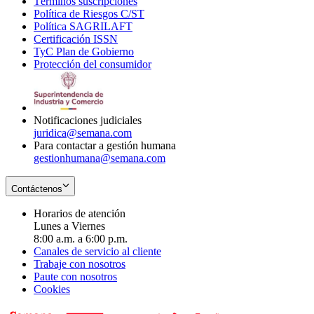
Términos suscripciones
new
Opens
in
Política de Riesgos C/ST
window
in
Opens
new
Política SAGRILAFT
Opens
new
in
window
Certificación ISSN
Opens
in
window
new
TyC Plan de Gobierno
in
new
Opens
window
Protección del consumidor
new
window
in
Opens
window
new
in
window
new
window
Notificaciones judiciales
juridica@semana.com
Para contactar a gestión humana
gestionhumana@semana.com
Contáctenos
Horarios de atención
Lunes a Viernes
8:00 a.m. a 6:00 p.m.
Canales de servicio al cliente
Trabaje con nosotros
Paute con nosotros
Cookies