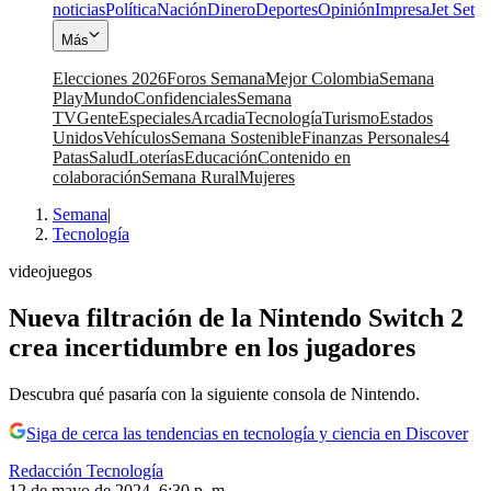
noticias
Política
Nación
Dinero
Deportes
Opinión
Impresa
Jet Set
Más
Elecciones 2026
Foros Semana
Mejor Colombia
Semana
Play
Mundo
Confidenciales
Semana
TV
Gente
Especiales
Arcadia
Tecnología
Turismo
Estados
Unidos
Vehículos
Semana Sostenible
Finanzas Personales
4
Patas
Salud
Loterías
Educación
Contenido en
colaboración
Semana Rural
Mujeres
Semana
|
Tecnología
videojuegos
Nueva filtración de la Nintendo Switch 2
crea incertidumbre en los jugadores
Descubra qué pasaría con la siguiente consola de Nintendo.
Siga de cerca las tendencias en tecnología y ciencia en Discover
Redacción Tecnología
12 de mayo de 2024, 6:30 p. m.