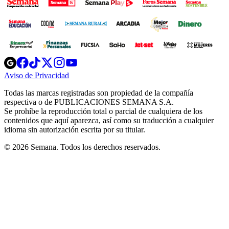
Opens
Opens
Opens
Opens
Opens
in
in
in
in
in
Aviso de Privacidad
Opens
new
new
new
new
new
in
window
window
window
window
window
Todas las marcas registradas son propiedad de la compañía
new
respectiva o de PUBLICACIONES SEMANA S.A.
window
Se prohíbe la reproducción total o parcial de cualquiera de los
contenidos que aquí aparezca, así como su traducción a cualquier
idioma sin autorización escrita por su titular.
© 2026 Semana. Todos los derechos reservados.