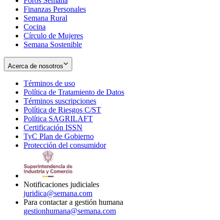
Foros Semana
window
Finanzas Personales
Semana Rural
Cocina
Círculo de Mujeres
Semana Sostenible
Acerca de nosotros
Términos de uso
Opens
Política de Tratamiento de Datos
in
Opens
Términos suscripciones
new
Opens
in
Política de Riesgos C/ST
window
in
Opens
new
Política SAGRILAFT
Opens
new
in
window
Certificación ISSN
Opens
in
window
new
TyC Plan de Gobierno
in
new
Opens
window
Protección del consumidor
new
window
in
Opens
window
new
in
window
new
window
Notificaciones judiciales
juridica@semana.com
Para contactar a gestión humana
gestionhumana@semana.com