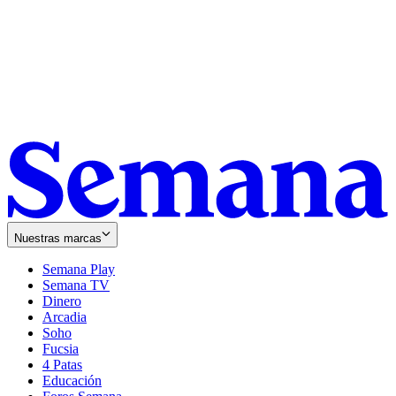
Nuestras marcas
Semana Play
Semana TV
Dinero
Arcadia
Soho
Opens
Fucsia
in
Opens
4 Patas
new
in
Educación
window
new