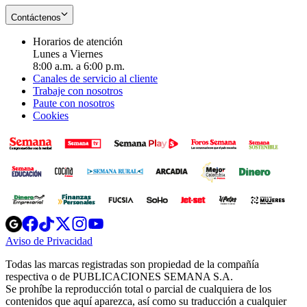
Contáctenos
Horarios de atención
Lunes a Viernes
8:00 a.m. a 6:00 p.m.
Canales de servicio al cliente
Trabaje con nosotros
Paute con nosotros
Cookies
Opens
Opens
Opens
Opens
Opens
in
in
in
in
in
Aviso de Privacidad
Opens
new
new
new
new
new
in
window
window
window
window
window
Todas las marcas registradas son propiedad de la compañía
new
respectiva o de PUBLICACIONES SEMANA S.A.
window
Se prohíbe la reproducción total o parcial de cualquiera de los
contenidos que aquí aparezca, así como su traducción a cualquier