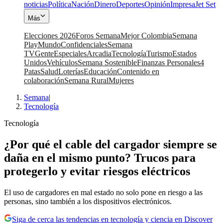
noticias
Política
Nación
Dinero
Deportes
Opinión
Impresa
Jet Set
Más
Elecciones 2026
Foros Semana
Mejor Colombia
Semana
Play
Mundo
Confidenciales
Semana
TV
Gente
Especiales
Arcadia
Tecnología
Turismo
Estados
Unidos
Vehículos
Semana Sostenible
Finanzas Personales
4
Patas
Salud
Loterías
Educación
Contenido en
colaboración
Semana Rural
Mujeres
Semana
|
Tecnología
Tecnología
¿Por qué el cable del cargador siempre se
daña en el mismo punto? Trucos para
protegerlo y evitar riesgos eléctricos
El uso de cargadores en mal estado no solo pone en riesgo a las
personas, sino también a los dispositivos electrónicos.
Siga de cerca las tendencias en tecnología y ciencia en Discover