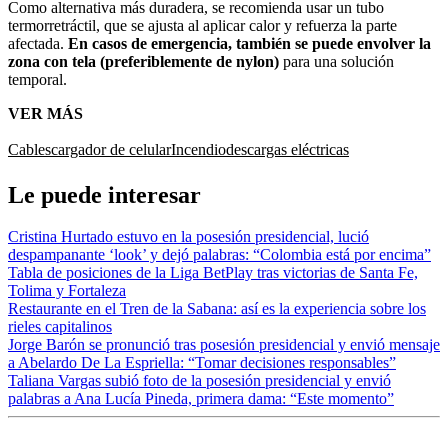
Como alternativa más duradera, se recomienda usar un tubo
termorretráctil, que se ajusta al aplicar calor y refuerza la parte
afectada.
En casos de emergencia, también se puede envolver la
zona con tela (preferiblemente de nylon)
para una solución
temporal.
VER MÁS
Cables
cargador de celular
Incendio
descargas eléctricas
Le puede interesar
Cristina Hurtado estuvo en la posesión presidencial, lució
despampanante ‘look’ y dejó palabras: “Colombia está por encima”
Tabla de posiciones de la Liga BetPlay tras victorias de Santa Fe,
Tolima y Fortaleza
Restaurante en el Tren de la Sabana: así es la experiencia sobre los
rieles capitalinos
Jorge Barón se pronunció tras posesión presidencial y envió mensaje
a Abelardo De La Espriella: “Tomar decisiones responsables”
Taliana Vargas subió foto de la posesión presidencial y envió
palabras a Ana Lucía Pineda, primera dama: “Este momento”