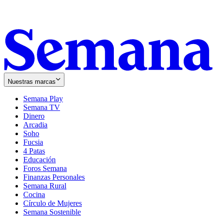
Nuestras marcas
Semana Play
Semana TV
Dinero
Arcadia
Soho
Opens
Fucsia
in
Opens
4 Patas
new
in
Educación
window
new
Foros Semana
window
Finanzas Personales
Semana Rural
Cocina
Círculo de Mujeres
Semana Sostenible