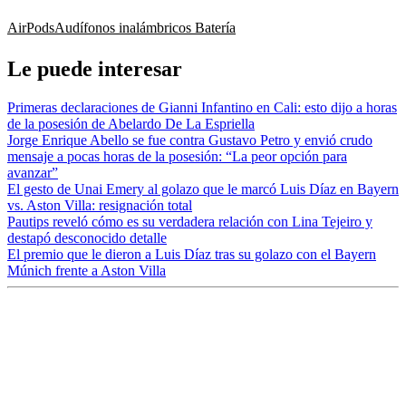
AirPods
Audífonos inalámbricos
Batería
Le puede interesar
Primeras declaraciones de Gianni Infantino en Cali: esto dijo a horas
de la posesión de Abelardo De La Espriella
Jorge Enrique Abello se fue contra Gustavo Petro y envió crudo
mensaje a pocas horas de la posesión: “La peor opción para
avanzar”
El gesto de Unai Emery al golazo que le marcó Luis Díaz en Bayern
vs. Aston Villa: resignación total
Pautips reveló cómo es su verdadera relación con Lina Tejeiro y
destapó desconocido detalle
El premio que le dieron a Luis Díaz tras su golazo con el Bayern
Múnich frente a Aston Villa