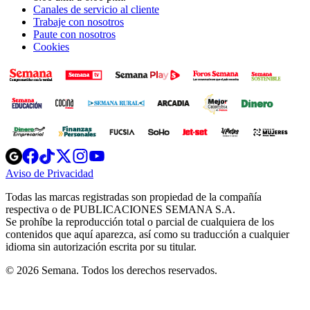
Canales de servicio al cliente
Trabaje con nosotros
Paute con nosotros
Cookies
Opens
Opens
Opens
Opens
Opens
in
in
in
in
in
Aviso de Privacidad
Opens
new
new
new
new
new
in
window
window
window
window
window
Todas las marcas registradas son propiedad de la compañía
new
respectiva o de PUBLICACIONES SEMANA S.A.
window
Se prohíbe la reproducción total o parcial de cualquiera de los
contenidos que aquí aparezca, así como su traducción a cualquier
idioma sin autorización escrita por su titular.
© 2026 Semana. Todos los derechos reservados.