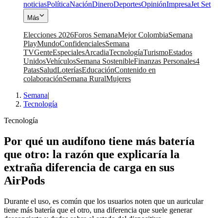
noticias
Política
Nación
Dinero
Deportes
Opinión
Impresa
Jet Set
Más
Elecciones 2026
Foros Semana
Mejor Colombia
Semana
Play
Mundo
Confidenciales
Semana
TV
Gente
Especiales
Arcadia
Tecnología
Turismo
Estados
Unidos
Vehículos
Semana Sostenible
Finanzas Personales
4
Patas
Salud
Loterías
Educación
Contenido en
colaboración
Semana Rural
Mujeres
Semana
|
Tecnología
Tecnología
Por qué un audífono tiene más batería
que otro: la razón que explicaría la
extraña diferencia de carga en sus
AirPods
Durante el uso, es común que los usuarios noten que un auricular
tiene más batería que el otro, una diferencia que suele generar