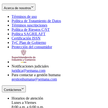
Acerca de nosotros
Términos de uso
Opens
Política de Tratamiento de Datos
in
Opens
Términos suscripciones
new
Opens
in
Política de Riesgos C/ST
window
in
Opens
new
Política SAGRILAFT
Opens
new
in
window
Certificación ISSN
Opens
in
window
new
TyC Plan de Gobierno
in
new
Opens
window
Protección del consumidor
new
window
in
Opens
window
new
in
window
new
window
Notificaciones judiciales
juridica@semana.com
Para contactar a gestión humana
gestionhumana@semana.com
Contáctenos
Horarios de atención
Lunes a Viernes
8:00 a.m. a 6:00 p.m.