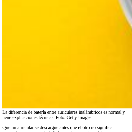
La diferencia de batería entre auriculares inalámbricos es normal y
tiene explicaciones técnicas.
Foto:
Getty Images
Que un auricular se descargue antes que el otro no significa