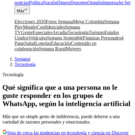
noticias
Política
Nación
Dinero
Deportes
Opinión
Impresa
Jet Set
Más
Elecciones 2026
Foros Semana
Mejor Colombia
Semana
Play
Mundo
Confidenciales
Semana
TV
Gente
Especiales
Arcadia
Tecnología
Turismo
Estados
Unidos
Vehículos
Semana Sostenible
Finanzas Personales
4
Patas
Salud
Loterías
Educación
Contenido en
colaboración
Semana Rural
Mujeres
Semana
|
Tecnología
Tecnología
Qué significa que a una persona no le
guste responder en los grupos de
WhatsApp, según la inteligencia artificial
Más que un simple gesto de indiferencia, puede deberse a una
variedad de razones personales y emocionales.
Siga de cerca las tendencias en tecnología y ciencia en Discover