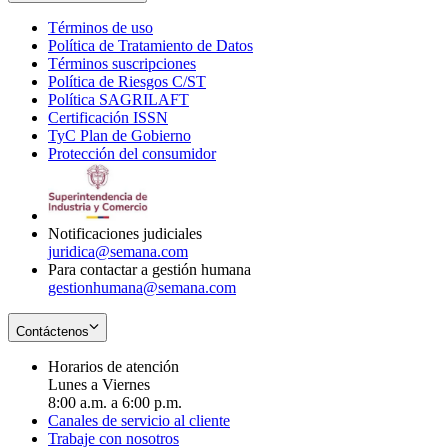
Términos de uso
Opens
Política de Tratamiento de Datos
in
Opens
Términos suscripciones
new
Opens
in
Política de Riesgos C/ST
window
in
Opens
new
Política SAGRILAFT
Opens
new
in
window
Certificación ISSN
Opens
in
window
new
TyC Plan de Gobierno
in
new
Opens
window
Protección del consumidor
new
window
in
Opens
window
new
in
window
new
window
Notificaciones judiciales
juridica@semana.com
Para contactar a gestión humana
gestionhumana@semana.com
Contáctenos
Horarios de atención
Lunes a Viernes
8:00 a.m. a 6:00 p.m.
Canales de servicio al cliente
Trabaje con nosotros