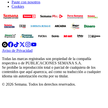
Paute con nosotros
Cookies
Opens
Opens
Opens
Opens
Opens
in
in
in
in
in
Aviso de Privacidad
Opens
new
new
new
new
new
in
window
window
window
window
window
Todas las marcas registradas son propiedad de la compañía
new
respectiva o de PUBLICACIONES SEMANA S.A.
window
Se prohíbe la reproducción total o parcial de cualquiera de los
contenidos que aquí aparezca, así como su traducción a cualquier
idioma sin autorización escrita por su titular.
© 2026 Semana. Todos los derechos reservados.