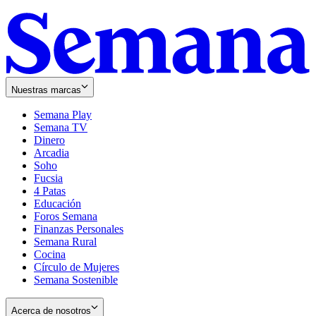
Nuestras marcas
Semana Play
Semana TV
Dinero
Arcadia
Soho
Opens
Fucsia
in
Opens
4 Patas
new
in
Educación
window
new
Foros Semana
window
Finanzas Personales
Semana Rural
Cocina
Círculo de Mujeres
Semana Sostenible
Acerca de nosotros