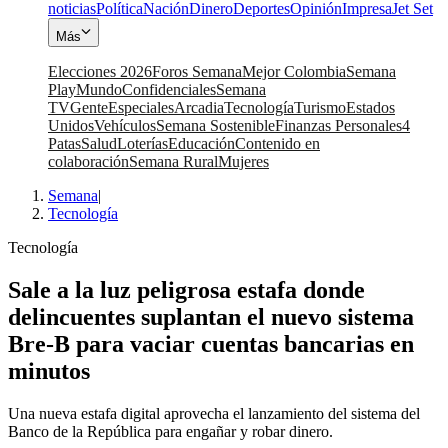
noticias
Política
Nación
Dinero
Deportes
Opinión
Impresa
Jet Set
Más
Elecciones 2026
Foros Semana
Mejor Colombia
Semana
Play
Mundo
Confidenciales
Semana
TV
Gente
Especiales
Arcadia
Tecnología
Turismo
Estados
Unidos
Vehículos
Semana Sostenible
Finanzas Personales
4
Patas
Salud
Loterías
Educación
Contenido en
colaboración
Semana Rural
Mujeres
Semana
|
Tecnología
Tecnología
Sale a la luz peligrosa estafa donde
delincuentes suplantan el nuevo sistema
Bre-B para vaciar cuentas bancarias en
minutos
Una nueva estafa digital aprovecha el lanzamiento del sistema del
Banco de la República para engañar y robar dinero.