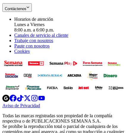
Contáctenos
Horarios de atención
Lunes a Viernes
8:00 a.m. a 6:00 p.m.
Canales de servicio al cliente
Trabaje con nosotros
Paute con nosotros
Cookies
Opens
Opens
Opens
Opens
Opens
in
in
in
in
in
Aviso de Privacidad
Opens
new
new
new
new
new
in
window
window
window
window
window
Todas las marcas registradas son propiedad de la compañía
new
respectiva o de PUBLICACIONES SEMANA S.A.
window
Se prohíbe la reproducción total o parcial de cualquiera de los
contenidos que aquí aparezca, así como su traducción a cualquier