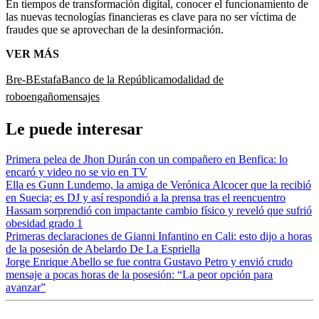
En tiempos de transformación digital, conocer el funcionamiento de
las nuevas tecnologías financieras es clave para no ser víctima de
fraudes que se aprovechan de la desinformación.
VER MÁS
Bre-B
Estafa
Banco de la República
modalidad de
robo
engaño
mensajes
Le puede interesar
Primera pelea de Jhon Durán con un compañero en Benfica: lo
encaró y video no se vio en TV
Ella es Gunn Lundemo, la amiga de Verónica Alcocer que la recibió
en Suecia; es DJ y así respondió a la prensa tras el reencuentro
Hassam sorprendió con impactante cambio físico y reveló que sufrió
obesidad grado 1
Primeras declaraciones de Gianni Infantino en Cali: esto dijo a horas
de la posesión de Abelardo De La Espriella
Jorge Enrique Abello se fue contra Gustavo Petro y envió crudo
mensaje a pocas horas de la posesión: “La peor opción para
avanzar”