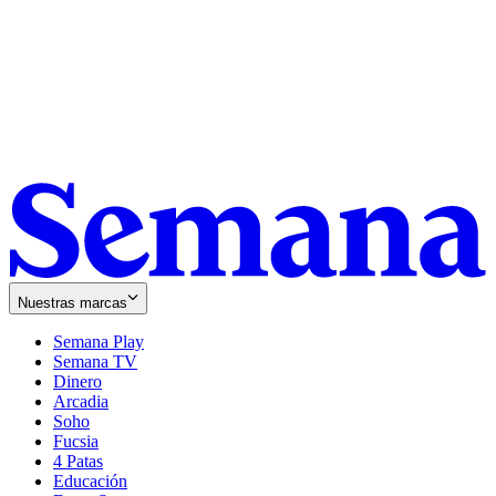
Nuestras marcas
Semana Play
Semana TV
Dinero
Arcadia
Soho
Opens
Fucsia
in
Opens
4 Patas
new
in
Educación
window
new