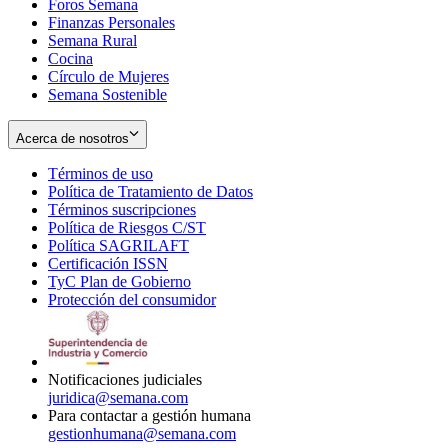
Foros Semana
window
Finanzas Personales
Semana Rural
Cocina
Círculo de Mujeres
Semana Sostenible
Acerca de nosotros
Términos de uso
Opens
Política de Tratamiento de Datos
in
Opens
Términos suscripciones
new
Opens
in
Política de Riesgos C/ST
window
in
Opens
new
Política SAGRILAFT
Opens
new
in
window
Certificación ISSN
Opens
in
window
new
TyC Plan de Gobierno
in
new
Opens
window
Protección del consumidor
new
window
in
Opens
window
new
in
window
new
window
Notificaciones judiciales
juridica@semana.com
Para contactar a gestión humana
gestionhumana@semana.com