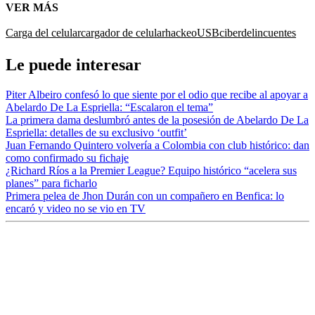
VER MÁS
Carga del celular
cargador de celular
hackeo
USB
ciberdelincuentes
Le puede interesar
Piter Albeiro confesó lo que siente por el odio que recibe al apoyar a
Abelardo De La Espriella: “Escalaron el tema”
La primera dama deslumbró antes de la posesión de Abelardo De La
Espriella: detalles de su exclusivo ‘outfit’
Juan Fernando Quintero volvería a Colombia con club histórico: dan
como confirmado su fichaje
¿Richard Ríos a la Premier League? Equipo histórico “acelera sus
planes” para ficharlo
Primera pelea de Jhon Durán con un compañero en Benfica: lo
encaró y video no se vio en TV