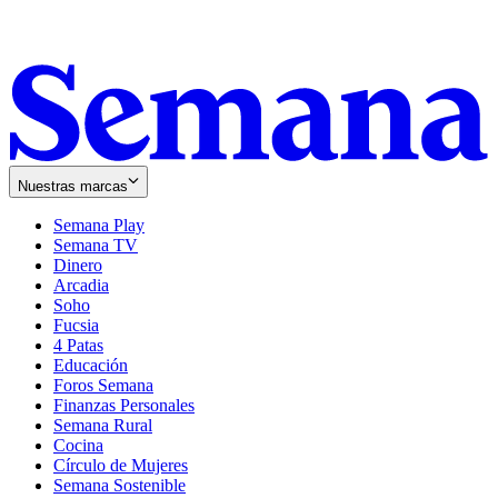
Nuestras marcas
Semana Play
Semana TV
Dinero
Arcadia
Soho
Opens
Fucsia
in
Opens
4 Patas
new
in
Educación
window
new
Foros Semana
window
Finanzas Personales
Semana Rural
Cocina
Círculo de Mujeres
Semana Sostenible