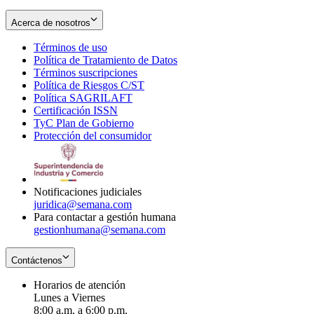
Acerca de nosotros
Términos de uso
Opens
Política de Tratamiento de Datos
in
Opens
Términos suscripciones
new
Opens
in
Política de Riesgos C/ST
window
in
Opens
new
Política SAGRILAFT
Opens
new
in
window
Certificación ISSN
Opens
in
window
new
TyC Plan de Gobierno
in
new
Opens
window
Protección del consumidor
new
window
in
Opens
window
new
in
window
new
window
Notificaciones judiciales
juridica@semana.com
Para contactar a gestión humana
gestionhumana@semana.com
Contáctenos
Horarios de atención
Lunes a Viernes
8:00 a.m. a 6:00 p.m.