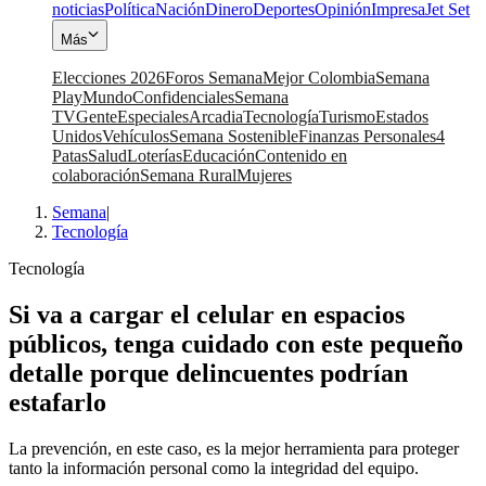
noticias
Política
Nación
Dinero
Deportes
Opinión
Impresa
Jet Set
Más
Elecciones 2026
Foros Semana
Mejor Colombia
Semana
Play
Mundo
Confidenciales
Semana
TV
Gente
Especiales
Arcadia
Tecnología
Turismo
Estados
Unidos
Vehículos
Semana Sostenible
Finanzas Personales
4
Patas
Salud
Loterías
Educación
Contenido en
colaboración
Semana Rural
Mujeres
Semana
|
Tecnología
Tecnología
Si va a cargar el celular en espacios
públicos, tenga cuidado con este pequeño
detalle porque delincuentes podrían
estafarlo
La prevención, en este caso, es la mejor herramienta para proteger
tanto la información personal como la integridad del equipo.