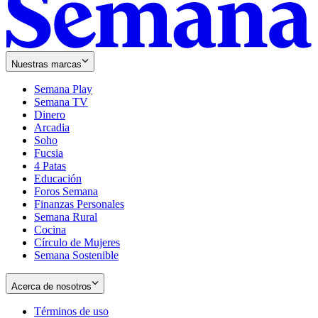
Nuestras marcas
Semana Play
Semana TV
Dinero
Arcadia
Soho
Opens
Fucsia
in
Opens
4 Patas
new
in
Educación
window
new
Foros Semana
window
Finanzas Personales
Semana Rural
Cocina
Círculo de Mujeres
Semana Sostenible
Acerca de nosotros
Términos de uso
Opens