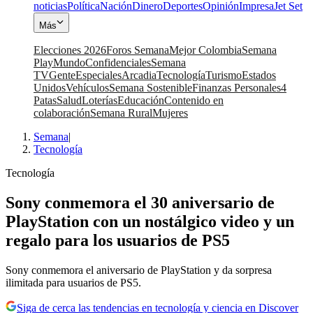
noticias
Política
Nación
Dinero
Deportes
Opinión
Impresa
Jet Set
Más
Elecciones 2026
Foros Semana
Mejor Colombia
Semana
Play
Mundo
Confidenciales
Semana
TV
Gente
Especiales
Arcadia
Tecnología
Turismo
Estados
Unidos
Vehículos
Semana Sostenible
Finanzas Personales
4
Patas
Salud
Loterías
Educación
Contenido en
colaboración
Semana Rural
Mujeres
Semana
|
Tecnología
Tecnología
Sony conmemora el 30 aniversario de
PlayStation con un nostálgico video y un
regalo para los usuarios de PS5
Sony conmemora el aniversario de PlayStation y da sorpresa
ilimitada para usuarios de PS5.
Siga de cerca las tendencias en tecnología y ciencia en Discover