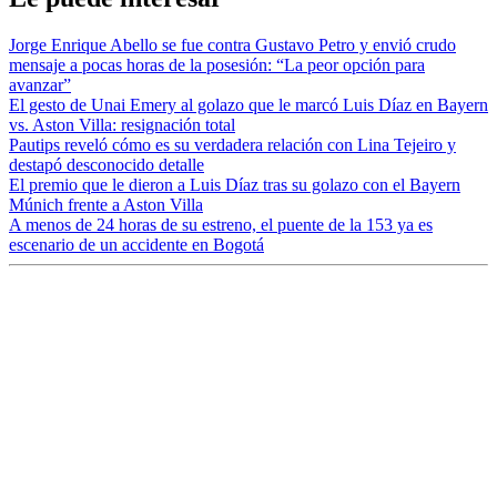
Jorge Enrique Abello se fue contra Gustavo Petro y envió crudo
mensaje a pocas horas de la posesión: “La peor opción para
avanzar”
El gesto de Unai Emery al golazo que le marcó Luis Díaz en Bayern
vs. Aston Villa: resignación total
Pautips reveló cómo es su verdadera relación con Lina Tejeiro y
destapó desconocido detalle
El premio que le dieron a Luis Díaz tras su golazo con el Bayern
Múnich frente a Aston Villa
A menos de 24 horas de su estreno, el puente de la 153 ya es
escenario de un accidente en Bogotá