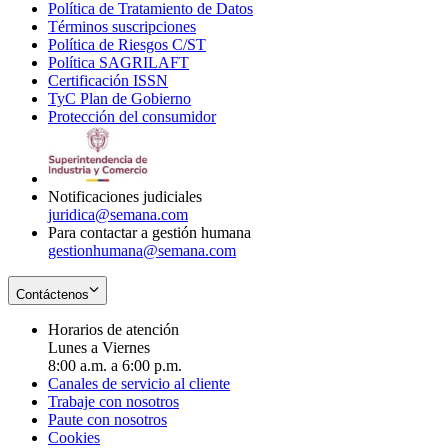
Política de Tratamiento de Datos
in
Opens
Términos suscripciones
new
Opens
in
Política de Riesgos C/ST
window
in
Opens
new
Política SAGRILAFT
Opens
new
in
window
Certificación ISSN
Opens
in
window
new
TyC Plan de Gobierno
in
new
Opens
window
Protección del consumidor
new
window
in
Opens
window
new
in
window
new
window
Notificaciones judiciales
juridica@semana.com
Para contactar a gestión humana
gestionhumana@semana.com
Contáctenos
Horarios de atención
Lunes a Viernes
8:00 a.m. a 6:00 p.m.
Canales de servicio al cliente
Trabaje con nosotros
Paute con nosotros
Cookies