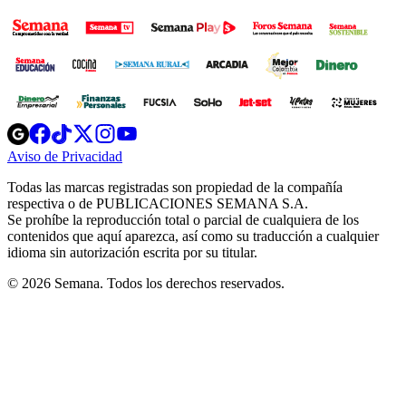
Opens
Opens
Opens
Opens
Opens
in
in
in
in
in
Aviso de Privacidad
Opens
new
new
new
new
new
in
window
window
window
window
window
Todas las marcas registradas son propiedad de la compañía
new
respectiva o de PUBLICACIONES SEMANA S.A.
window
Se prohíbe la reproducción total o parcial de cualquiera de los
contenidos que aquí aparezca, así como su traducción a cualquier
idioma sin autorización escrita por su titular.
© 2026 Semana. Todos los derechos reservados.