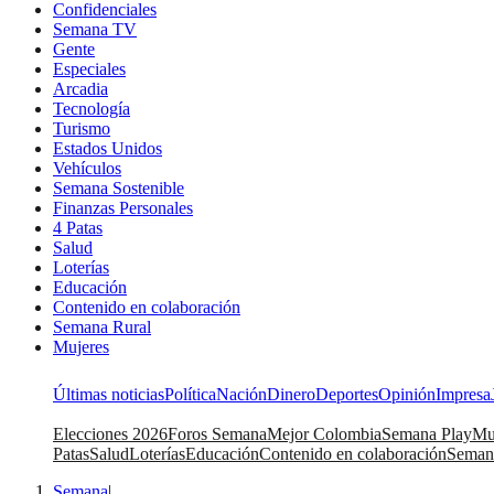
Confidenciales
Semana TV
Gente
Especiales
Arcadia
Tecnología
Turismo
Estados Unidos
Vehículos
Semana Sostenible
Finanzas Personales
4 Patas
Salud
Loterías
Educación
Contenido en colaboración
Semana Rural
Mujeres
Últimas noticias
Política
Nación
Dinero
Deportes
Opinión
Impresa
Elecciones 2026
Foros Semana
Mejor Colombia
Semana Play
Mu
Patas
Salud
Loterías
Educación
Contenido en colaboración
Seman
Semana
|