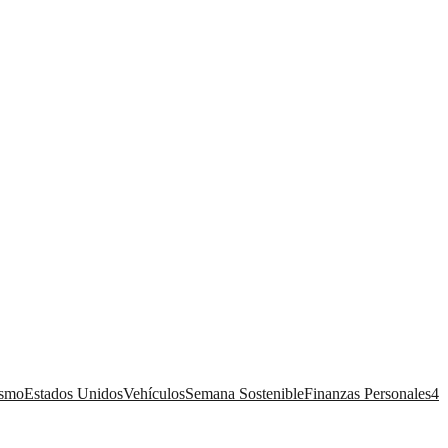
ismo
Estados Unidos
Vehículos
Semana Sostenible
Finanzas Personales
4