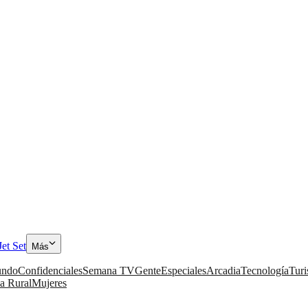
Jet Set
Más
ndo
Confidenciales
Semana TV
Gente
Especiales
Arcadia
Tecnología
Tur
a Rural
Mujeres