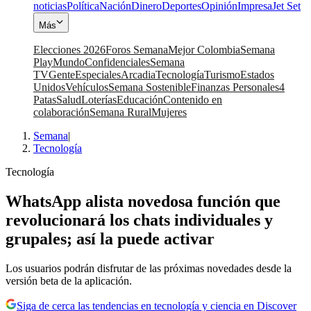
noticias
Política
Nación
Dinero
Deportes
Opinión
Impresa
Jet Set
Más
Elecciones 2026
Foros Semana
Mejor Colombia
Semana
Play
Mundo
Confidenciales
Semana
TV
Gente
Especiales
Arcadia
Tecnología
Turismo
Estados
Unidos
Vehículos
Semana Sostenible
Finanzas Personales
4
Patas
Salud
Loterías
Educación
Contenido en
colaboración
Semana Rural
Mujeres
Semana
|
Tecnología
Tecnología
WhatsApp alista novedosa función que
revolucionará los chats individuales y
grupales; así la puede activar
Los usuarios podrán disfrutar de las próximas novedades desde la
versión beta de la aplicación.
Siga de cerca las tendencias en tecnología y ciencia en Discover