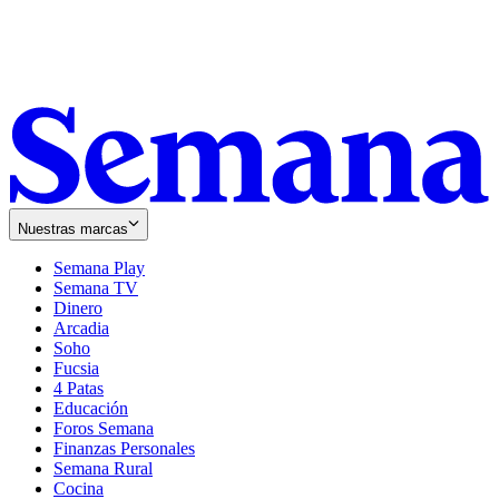
Nuestras marcas
Semana Play
Semana TV
Dinero
Arcadia
Soho
Opens
Fucsia
in
Opens
4 Patas
new
in
Educación
window
new
Foros Semana
window
Finanzas Personales
Semana Rural
Cocina