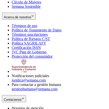
Círculo de Mujeres
Semana Sostenible
Acerca de nosotros
Términos de uso
Opens
Política de Tratamiento de Datos
in
Opens
Términos suscripciones
new
Opens
in
Política de Riesgos C/ST
window
in
Opens
new
Política SAGRILAFT
Opens
new
in
window
Certificación ISSN
Opens
in
window
new
TyC Plan de Gobierno
in
new
Opens
window
Protección del consumidor
new
window
in
Opens
window
new
in
window
new
window
Notificaciones judiciales
juridica@semana.com
Para contactar a gestión humana
gestionhumana@semana.com
Contáctenos
Horarios de atención