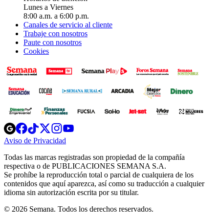
Lunes a Viernes
8:00 a.m. a 6:00 p.m.
Canales de servicio al cliente
Trabaje con nosotros
Paute con nosotros
Cookies
Opens
Opens
Opens
Opens
Opens
in
in
in
in
in
Aviso de Privacidad
Opens
new
new
new
new
new
in
window
window
window
window
window
Todas las marcas registradas son propiedad de la compañía
new
respectiva o de PUBLICACIONES SEMANA S.A.
window
Se prohíbe la reproducción total o parcial de cualquiera de los
contenidos que aquí aparezca, así como su traducción a cualquier
idioma sin autorización escrita por su titular.
© 2026 Semana. Todos los derechos reservados.