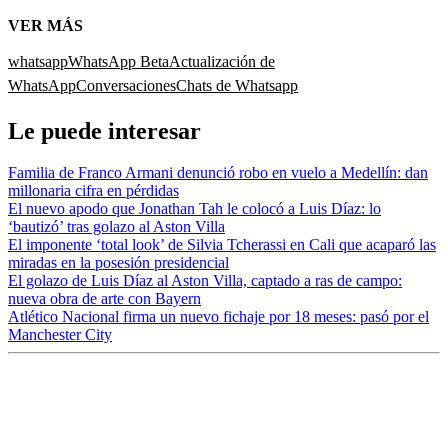
VER MÁS
whatsapp
WhatsApp Beta
Actualización de
WhatsApp
Conversaciones
Chats de Whatsapp
Le puede interesar
Familia de Franco Armani denunció robo en vuelo a Medellín: dan
millonaria cifra en pérdidas
El nuevo apodo que Jonathan Tah le colocó a Luis Díaz: lo
‘bautizó’ tras golazo al Aston Villa
El imponente ‘total look’ de Silvia Tcherassi en Cali que acaparó las
miradas en la posesión presidencial
El golazo de Luis Díaz al Aston Villa, captado a ras de campo:
nueva obra de arte con Bayern
Atlético Nacional firma un nuevo fichaje por 18 meses: pasó por el
Manchester City