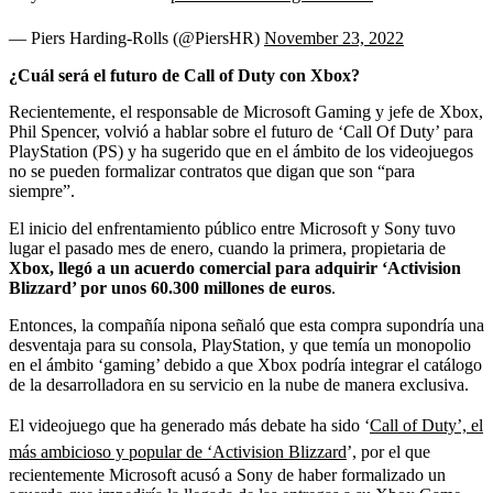
— Piers Harding-Rolls (@PiersHR)
November 23, 2022
¿Cuál será el futuro de Call of Duty con Xbox?
Recientemente, el responsable de Microsoft Gaming y jefe de Xbox,
Phil Spencer, volvió a hablar sobre el futuro de ‘Call Of Duty’ para
PlayStation (PS) y ha sugerido que en el ámbito de los videojuegos
no se pueden formalizar contratos que digan que son “para
siempre”.
El inicio del enfrentamiento público entre Microsoft y Sony tuvo
lugar el pasado mes de enero, cuando la primera, propietaria de
Xbox, llegó a un acuerdo comercial para adquirir ‘Activision
Blizzard’ por unos 60.300 millones de euros
.
Entonces, la compañía nipona señaló que esta compra supondría una
desventaja para su consola, PlayStation, y que temía un monopolio
en el ámbito ‘gaming’ debido a que Xbox podría integrar el catálogo
de la desarrolladora en su servicio en la nube de manera exclusiva.
El videojuego que ha generado más debate ha sido ‘
Call of Duty’, el
más ambicioso y popular de ‘Activision Blizzard
’, por el que
recientemente Microsoft acusó a Sony de haber formalizado un