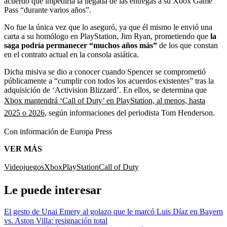
acuerdo que impediría la llegada de las entregas a su Xbox Game
Pass “durante varios años”.
No fue la única vez que lo aseguró, ya que él mismo le envió una
carta a su homólogo en PlayStation, Jim Ryan, prometiendo que
la
saga podría permanecer “muchos años más”
de los que constan
en el contrato actual en la consola asiática.
Dicha misiva se dio a conocer cuando Spencer se comprometió
públicamente a “cumplir con todos los acuerdos existentes” tras la
adquisición de ‘Activision Blizzard’. En ellos, se determina que
Xbox mantendrá ‘Call of Duty’ en PlayStation, al menos, hasta
2025 o 2026
, según informaciones del periodista Tom Henderson.
Con información de Europa Press
VER MÁS
Videojuegos
Xbox
PlayStation
Call of Duty
Le puede interesar
El gesto de Unai Emery al golazo que le marcó Luis Díaz en Bayern
vs. Aston Villa: resignación total