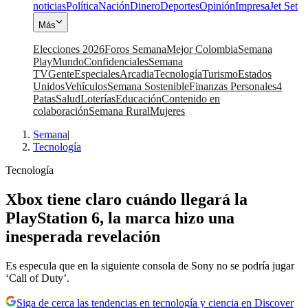
noticias
Política
Nación
Dinero
Deportes
Opinión
Impresa
Jet Set
Más
Elecciones 2026
Foros Semana
Mejor Colombia
Semana
Play
Mundo
Confidenciales
Semana
TV
Gente
Especiales
Arcadia
Tecnología
Turismo
Estados
Unidos
Vehículos
Semana Sostenible
Finanzas Personales
4
Patas
Salud
Loterías
Educación
Contenido en
colaboración
Semana Rural
Mujeres
Semana
|
Tecnología
Tecnología
Xbox tiene claro cuándo llegará la
PlayStation 6, la marca hizo una
inesperada revelación
Es especula que en la siguiente consola de Sony no se podría jugar
‘Call of Duty’.
Siga de cerca las tendencias en tecnología y ciencia en Discover