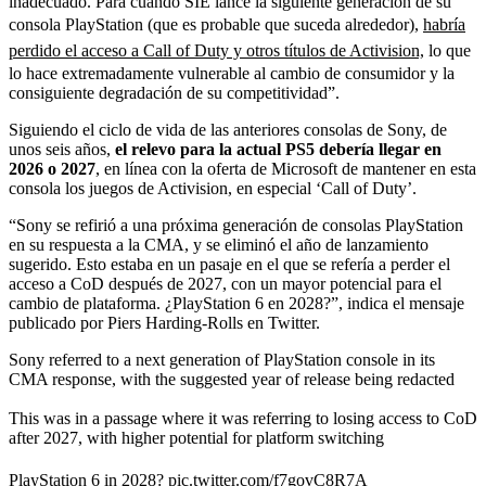
inadecuado. Para cuando SIE lance la siguiente generación de su
consola PlayStation (que es probable que suceda alrededor),
habría
perdido el acceso a Call of Duty y otros títulos de Activision,
lo que
lo hace extremadamente vulnerable al cambio de consumidor y la
consiguiente degradación de su competitividad”.
Siguiendo el ciclo de vida de las anteriores consolas de Sony, de
unos seis años,
el relevo para la actual PS5 debería llegar en
2026 o 2027
, en línea con la oferta de Microsoft de mantener en esta
consola los juegos de Activision, en especial ‘Call of Duty’.
“Sony se refirió a una próxima generación de consolas PlayStation
en su respuesta a la CMA, y se eliminó el año de lanzamiento
sugerido. Esto estaba en un pasaje en el que se refería a perder el
acceso a CoD después de 2027, con un mayor potencial para el
cambio de plataforma. ¿PlayStation 6 en 2028?”, indica el mensaje
publicado por Piers Harding-Rolls en Twitter.
Sony referred to a next generation of PlayStation console in its
CMA response, with the suggested year of release being redacted
This was in a passage where it was referring to losing access to CoD
after 2027, with higher potential for platform switching
PlayStation 6 in 2028?
pic.twitter.com/f7govC8R7A