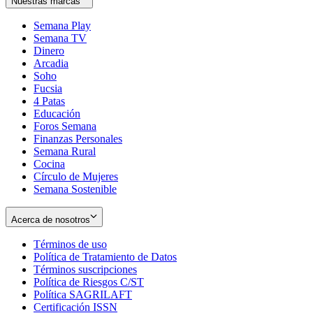
Nuestras marcas
Semana Play
Semana TV
Dinero
Arcadia
Soho
Opens
Fucsia
in
Opens
4 Patas
new
in
Educación
window
new
Foros Semana
window
Finanzas Personales
Semana Rural
Cocina
Círculo de Mujeres
Semana Sostenible
Acerca de nosotros
Términos de uso
Opens
Política de Tratamiento de Datos
in
Opens
Términos suscripciones
new
Opens
in
Política de Riesgos C/ST
window
in
Opens
new
Política SAGRILAFT
Opens
new
in
window
Certificación ISSN
Opens
in
window
new