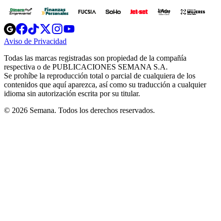
Opens
Opens
Opens
Opens
Opens
in
in
in
in
in
Aviso de Privacidad
Opens
new
new
new
new
new
in
window
window
window
window
window
Todas las marcas registradas son propiedad de la compañía
new
respectiva o de PUBLICACIONES SEMANA S.A.
window
Se prohíbe la reproducción total o parcial de cualquiera de los
contenidos que aquí aparezca, así como su traducción a cualquier
idioma sin autorización escrita por su titular.
© 2026 Semana. Todos los derechos reservados.