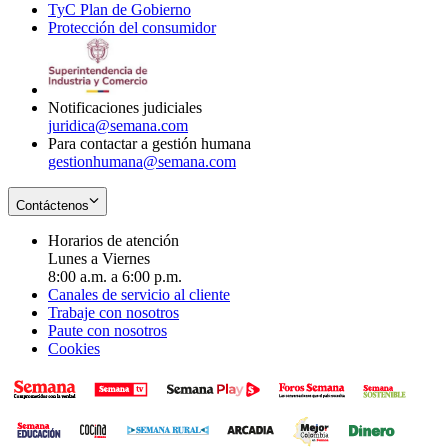
TyC Plan de Gobierno
in
new
Opens
window
Protección del consumidor
new
window
in
Opens
window
new
in
window
new
window
Notificaciones judiciales
juridica@semana.com
Para contactar a gestión humana
gestionhumana@semana.com
Contáctenos
Horarios de atención
Lunes a Viernes
8:00 a.m. a 6:00 p.m.
Canales de servicio al cliente
Trabaje con nosotros
Paute con nosotros
Cookies