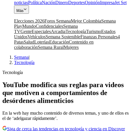
noticias
Política
Nación
Dinero
Deportes
Opinión
Impresa
Jet Set
Más
Elecciones 2026
Foros Semana
Mejor Colombia
Semana
Play
Mundo
Confidenciales
Semana
TV
Gente
Especiales
Arcadia
Tecnología
Turismo
Estados
Unidos
Vehículos
Semana Sostenible
Finanzas Personales
4
Patas
Salud
Loterías
Educación
Contenido en
colaboración
Semana Rural
Mujeres
Semana
|
Tecnología
Tecnología
YouTube modifica sus reglas para videos
que motiven a comportamientos de
desórdenes alimenticios
En la web hay mucho contenido de diversos temas, y uno de ellos es
el de ‘adelgazar rápidamente’.
Siga de cerca las tendencias en tecnología y ciencia en Discover