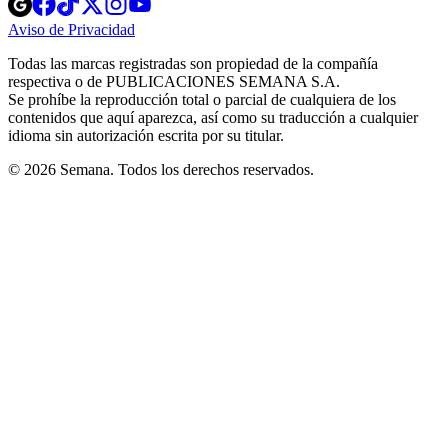
Opens
Opens
Opens
Opens
Opens
in
in
in
in
in
Aviso de Privacidad
Opens
new
new
new
new
new
in
window
window
window
window
window
Todas las marcas registradas son propiedad de la compañía
new
respectiva o de PUBLICACIONES SEMANA S.A.
window
Se prohíbe la reproducción total o parcial de cualquiera de los
contenidos que aquí aparezca, así como su traducción a cualquier
idioma sin autorización escrita por su titular.
© 2026 Semana. Todos los derechos reservados.