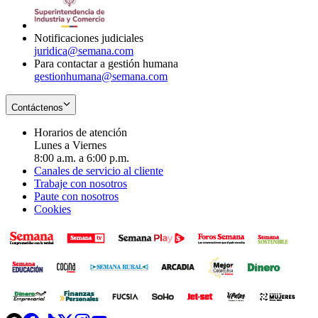
window
new
window
Notificaciones judiciales
juridica@semana.com
Para contactar a gestión humana
gestionhumana@semana.com
Contáctenos
Horarios de atención
Lunes a Viernes
8:00 a.m. a 6:00 p.m.
Canales de servicio al cliente
Trabaje con nosotros
Paute con nosotros
Cookies