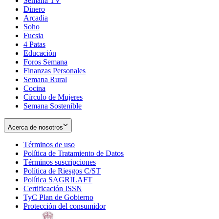
Semana TV
Dinero
Arcadia
Soho
Opens
Fucsia
in
Opens
4 Patas
new
in
Educación
window
new
Foros Semana
window
Finanzas Personales
Semana Rural
Cocina
Círculo de Mujeres
Semana Sostenible
Acerca de nosotros
Términos de uso
Opens
Política de Tratamiento de Datos
in
Opens
Términos suscripciones
new
Opens
in
Política de Riesgos C/ST
window
in
Opens
new
Política SAGRILAFT
Opens
new
in
window
Certificación ISSN
Opens
in
window
new
TyC Plan de Gobierno
in
new
Opens
window
Protección del consumidor
new
window
in
Opens
window
new
in