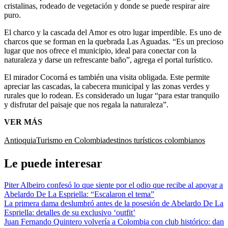
cristalinas, rodeado de vegetación y donde se puede respirar aire
puro.
El charco y la cascada del Amor es otro lugar imperdible. Es uno de
charcos que se forman en la quebrada Las Aguadas. “Es un precioso
lugar que nos ofrece el municipio, ideal para conectar con la
naturaleza y darse un refrescante baño”, agrega el portal turístico.
El mirador Cocorná es también una visita obligada. Este permite
apreciar las cascadas, la cabecera municipal y las zonas verdes y
rurales que lo rodean. Es considerado un lugar “para estar tranquilo
y disfrutar del paisaje que nos regala la naturaleza”.
VER MÁS
Antioquia
Turismo en Colombia
destinos turísticos colombianos
Le puede interesar
Piter Albeiro confesó lo que siente por el odio que recibe al apoyar a
Abelardo De La Espriella: “Escalaron el tema”
La primera dama deslumbró antes de la posesión de Abelardo De La
Espriella: detalles de su exclusivo ‘outfit’
Juan Fernando Quintero volvería a Colombia con club histórico: dan