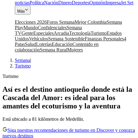
noticias
Política
Nación
Dinero
Deportes
Opinión
Impresa
Jet Set
Más
Elecciones 2026
Foros Semana
Mejor Colombia
Semana
Play
Mundo
Confidenciales
Semana
TV
Gente
Especiales
Arcadia
Tecnología
Turismo
Estados
Unidos
Vehículos
Semana Sostenible
Finanzas Personales
4
Patas
Salud
Loterías
Educación
Contenido en
colaboración
Semana Rural
Mujeres
Semana
|
Turismo
Turismo
Así es el destino antioqueño donde está la
Cascada del Amor: es ideal para los
amantes del ecoturismo y la aventura
Está ubicado a 81 kilómetros de Medellín.
Siga nuestras recomendaciones de turismo en Discover y conozca
nuevos destinos