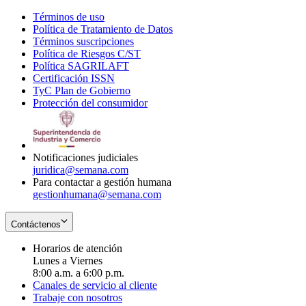
Términos de uso
Opens
Política de Tratamiento de Datos
in
Opens
Términos suscripciones
new
Opens
in
Política de Riesgos C/ST
window
in
Opens
new
Política SAGRILAFT
Opens
new
in
window
Certificación ISSN
Opens
in
window
new
TyC Plan de Gobierno
in
new
Opens
window
Protección del consumidor
new
window
in
Opens
window
new
in
window
new
window
Notificaciones judiciales
juridica@semana.com
Para contactar a gestión humana
gestionhumana@semana.com
Contáctenos
Horarios de atención
Lunes a Viernes
8:00 a.m. a 6:00 p.m.
Canales de servicio al cliente
Trabaje con nosotros