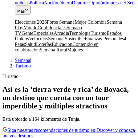
noticias
Política
Nación
Dinero
Deportes
Opinión
Impresa
Jet Set
Más
Elecciones 2026
Foros Semana
Mejor Colombia
Semana
Play
Mundo
Confidenciales
Semana
TV
Gente
Especiales
Arcadia
Tecnología
Turismo
Estados
Unidos
Vehículos
Semana Sostenible
Finanzas Personales
4
Patas
Salud
Loterías
Educación
Contenido en
colaboración
Semana Rural
Mujeres
Semana
|
Turismo
Turismo
Así es la ‘tierra verde y rica’ de Boyacá,
un destino que cuenta con un tour
imperdible y múltiples atractivos
Está ubicado a 164 kilómetros de Tunja.
Siga nuestras recomendaciones de turismo en Discover y conozca
nuevos destinos