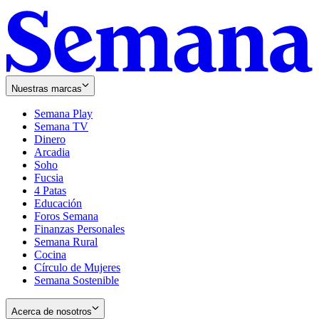
Nuestras marcas
Semana Play
Semana TV
Dinero
Arcadia
Soho
Opens
Fucsia
in
Opens
4 Patas
new
in
Educación
window
new
Foros Semana
window
Finanzas Personales
Semana Rural
Cocina
Círculo de Mujeres
Semana Sostenible
Acerca de nosotros