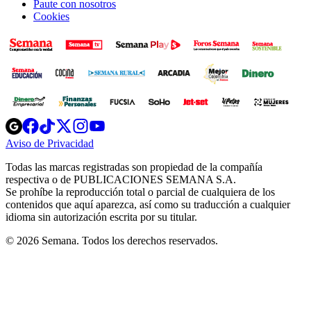
Paute con nosotros
Cookies
Opens
Opens
Opens
Opens
Opens
in
in
in
in
in
Aviso de Privacidad
Opens
new
new
new
new
new
in
window
window
window
window
window
Todas las marcas registradas son propiedad de la compañía
new
respectiva o de PUBLICACIONES SEMANA S.A.
window
Se prohíbe la reproducción total o parcial de cualquiera de los
contenidos que aquí aparezca, así como su traducción a cualquier
idioma sin autorización escrita por su titular.
© 2026 Semana. Todos los derechos reservados.