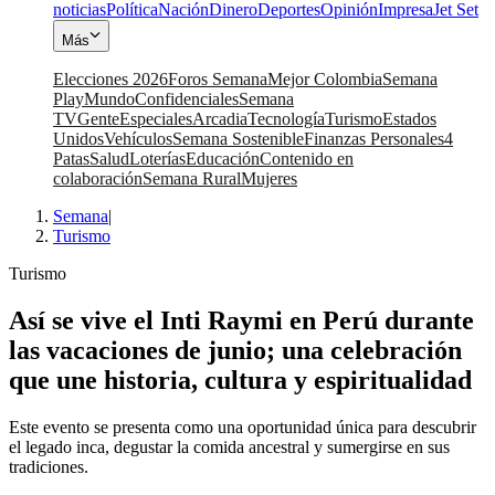
noticias
Política
Nación
Dinero
Deportes
Opinión
Impresa
Jet Set
Más
Elecciones 2026
Foros Semana
Mejor Colombia
Semana
Play
Mundo
Confidenciales
Semana
TV
Gente
Especiales
Arcadia
Tecnología
Turismo
Estados
Unidos
Vehículos
Semana Sostenible
Finanzas Personales
4
Patas
Salud
Loterías
Educación
Contenido en
colaboración
Semana Rural
Mujeres
Semana
|
Turismo
Turismo
Así se vive el Inti Raymi en Perú durante
las vacaciones de junio; una celebración
que une historia, cultura y espiritualidad
Este evento se presenta como una oportunidad única para descubrir
el legado inca, degustar la comida ancestral y sumergirse en sus
tradiciones.