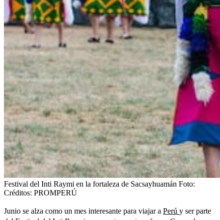
Festival del Inti Raymi en la fortaleza de Sacsayhuamán
Foto:
Créditos: PROMPERÚ
Junio se alza como un mes interesante para viajar a
Perú
y ser parte