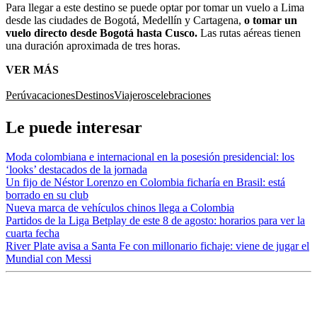
Para llegar a este destino se puede optar por tomar un vuelo a Lima
desde las ciudades de Bogotá, Medellín y Cartagena,
o tomar un
vuelo directo desde Bogotá hasta Cusco.
Las rutas aéreas tienen
una duración aproximada de tres horas.
VER MÁS
Perú
vacaciones
Destinos
Viajeros
celebraciones
Le puede interesar
Moda colombiana e internacional en la posesión presidencial: los
‘looks’ destacados de la jornada
Un fijo de Néstor Lorenzo en Colombia ficharía en Brasil: está
borrado en su club
Nueva marca de vehículos chinos llega a Colombia
Partidos de la Liga Betplay de este 8 de agosto: horarios para ver la
cuarta fecha
River Plate avisa a Santa Fe con millonario fichaje: viene de jugar el
Mundial con Messi