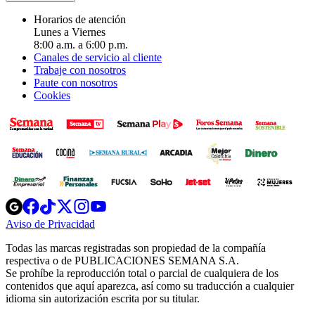
Horarios de atención
Lunes a Viernes
8:00 a.m. a 6:00 p.m.
Canales de servicio al cliente
Trabaje con nosotros
Paute con nosotros
Cookies
Opens
Opens
Opens
Opens
Opens
in
in
in
in
in
Aviso de Privacidad
Opens
new
new
new
new
new
in
window
window
window
window
window
Todas las marcas registradas son propiedad de la compañía
new
respectiva o de PUBLICACIONES SEMANA S.A.
window
Se prohíbe la reproducción total o parcial de cualquiera de los
contenidos que aquí aparezca, así como su traducción a cualquier
idioma sin autorización escrita por su titular.