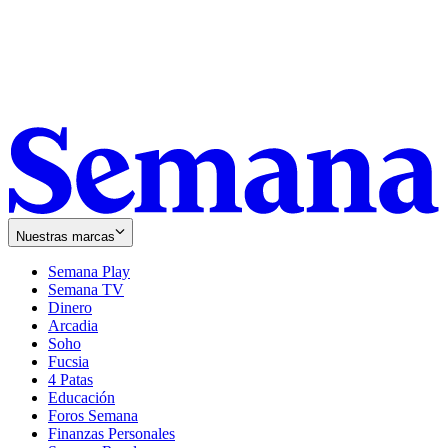
Nuestras marcas
Semana Play
Semana TV
Dinero
Arcadia
Soho
Opens
Fucsia
in
Opens
4 Patas
new
in
Educación
window
new
Foros Semana
window
Finanzas Personales