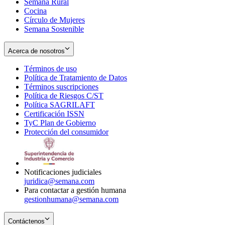
Semana Rural
Cocina
Círculo de Mujeres
Semana Sostenible
Acerca de nosotros
Términos de uso
Opens
Política de Tratamiento de Datos
in
Opens
Términos suscripciones
new
Opens
in
Política de Riesgos C/ST
window
in
Opens
new
Política SAGRILAFT
Opens
new
in
window
Certificación ISSN
Opens
in
window
new
TyC Plan de Gobierno
in
new
Opens
window
Protección del consumidor
new
window
in
Opens
window
new
in
window
new
window
Notificaciones judiciales
juridica@semana.com
Para contactar a gestión humana
gestionhumana@semana.com
Contáctenos