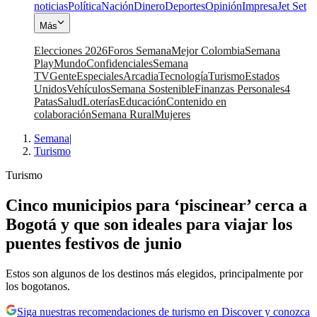
noticias
Política
Nación
Dinero
Deportes
Opinión
Impresa
Jet Set
Más
Elecciones 2026
Foros Semana
Mejor Colombia
Semana
Play
Mundo
Confidenciales
Semana
TV
Gente
Especiales
Arcadia
Tecnología
Turismo
Estados
Unidos
Vehículos
Semana Sostenible
Finanzas Personales
4
Patas
Salud
Loterías
Educación
Contenido en
colaboración
Semana Rural
Mujeres
Semana
|
Turismo
Turismo
Cinco municipios para ‘piscinear’ cerca a
Bogotá y que son ideales para viajar los
puentes festivos de junio
Estos son algunos de los destinos más elegidos, principalmente por
los bogotanos.
Siga nuestras recomendaciones de turismo en Discover y conozca