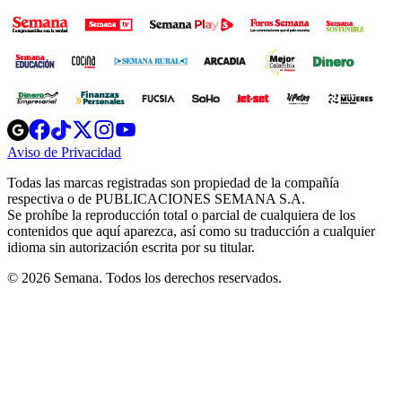
Opens
Opens
Opens
Opens
Opens
in
in
in
in
in
Aviso de Privacidad
Opens
new
new
new
new
new
in
window
window
window
window
window
Todas las marcas registradas son propiedad de la compañía
new
respectiva o de PUBLICACIONES SEMANA S.A.
window
Se prohíbe la reproducción total o parcial de cualquiera de los
contenidos que aquí aparezca, así como su traducción a cualquier
idioma sin autorización escrita por su titular.
© 2026 Semana. Todos los derechos reservados.