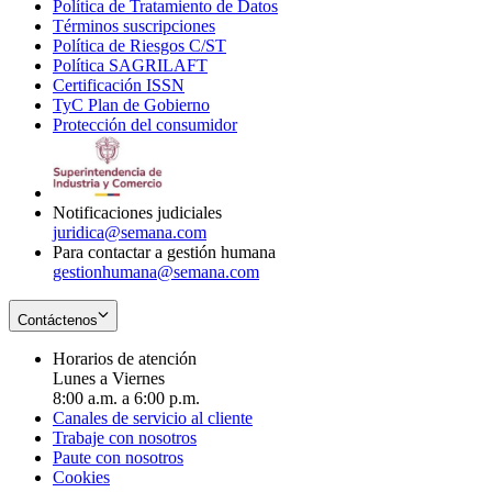
Política de Tratamiento de Datos
in
Opens
Términos suscripciones
new
Opens
in
Política de Riesgos C/ST
window
in
Opens
new
Política SAGRILAFT
Opens
new
in
window
Certificación ISSN
Opens
in
window
new
TyC Plan de Gobierno
in
new
Opens
window
Protección del consumidor
new
window
in
Opens
window
new
in
window
new
window
Notificaciones judiciales
juridica@semana.com
Para contactar a gestión humana
gestionhumana@semana.com
Contáctenos
Horarios de atención
Lunes a Viernes
8:00 a.m. a 6:00 p.m.
Canales de servicio al cliente
Trabaje con nosotros
Paute con nosotros
Cookies