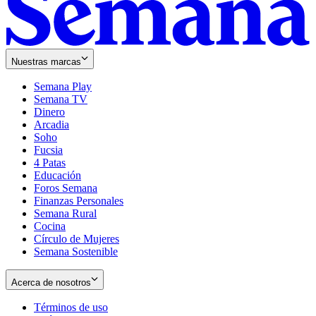
Nuestras marcas
Semana Play
Semana TV
Dinero
Arcadia
Soho
Opens
Fucsia
in
Opens
4 Patas
new
in
Educación
window
new
Foros Semana
window
Finanzas Personales
Semana Rural
Cocina
Círculo de Mujeres
Semana Sostenible
Acerca de nosotros
Términos de uso
Opens