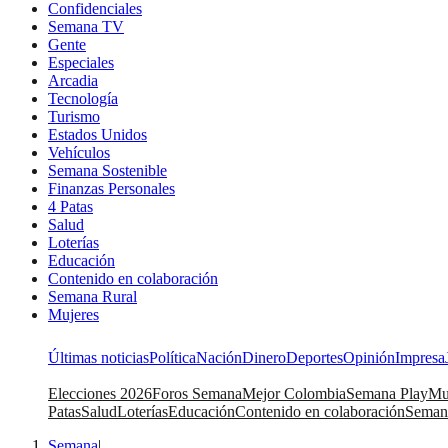
Confidenciales
Semana TV
Gente
Especiales
Arcadia
Tecnología
Turismo
Estados Unidos
Vehículos
Semana Sostenible
Finanzas Personales
4 Patas
Salud
Loterías
Educación
Contenido en colaboración
Semana Rural
Mujeres
Últimas noticias
Política
Nación
Dinero
Deportes
Opinión
Impresa
Elecciones 2026
Foros Semana
Mejor Colombia
Semana Play
Mu
Patas
Salud
Loterías
Educación
Contenido en colaboración
Seman
Semana
|