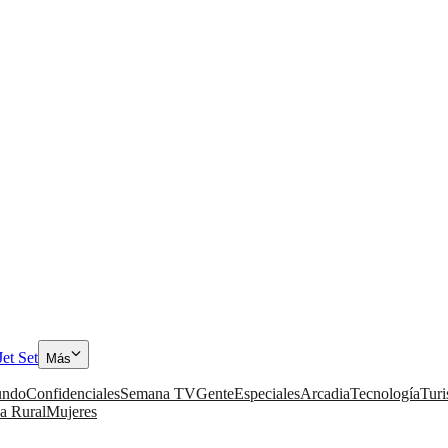
Jet Set
Más
ndo
Confidenciales
Semana TV
Gente
Especiales
Arcadia
Tecnología
Tur
a Rural
Mujeres