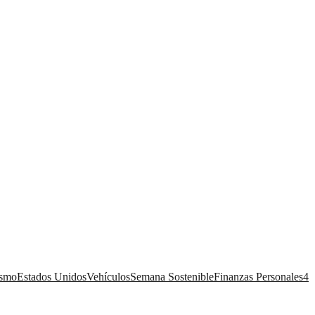
ismo
Estados Unidos
Vehículos
Semana Sostenible
Finanzas Personales
4