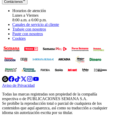
Contáctenos
Horarios de atención
Lunes a Viernes
8:00 a.m. a 6:00 p.m.
Canales de servicio al cliente
Trabaje con nosotros
Paute con nosotros
Cookies
Opens
Opens
Opens
Opens
Opens
in
in
in
in
in
Aviso de Privacidad
Opens
new
new
new
new
new
in
window
window
window
window
window
Todas las marcas registradas son propiedad de la compañía
new
respectiva o de PUBLICACIONES SEMANA S.A.
window
Se prohíbe la reproducción total o parcial de cualquiera de los
contenidos que aquí aparezca, así como su traducción a cualquier
idioma sin autorización escrita por su titular.