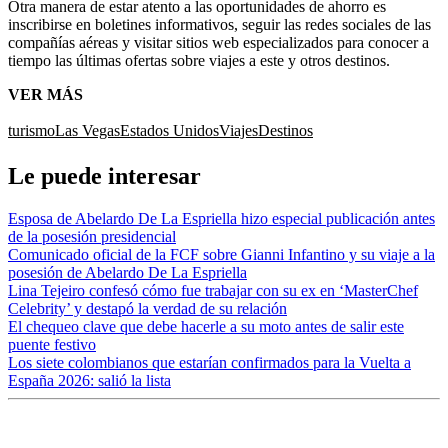
Otra manera de estar atento a las oportunidades de ahorro es
inscribirse en boletines informativos, seguir las redes sociales de las
compañías aéreas y visitar sitios web especializados para conocer a
tiempo las últimas ofertas sobre viajes a este y otros destinos.
VER MÁS
turismo
Las Vegas
Estados Unidos
Viajes
Destinos
Le puede interesar
Esposa de Abelardo De La Espriella hizo especial publicación antes
de la posesión presidencial
Comunicado oficial de la FCF sobre Gianni Infantino y su viaje a la
posesión de Abelardo De La Espriella
Lina Tejeiro confesó cómo fue trabajar con su ex en ‘MasterChef
Celebrity’ y destapó la verdad de su relación
El chequeo clave que debe hacerle a su moto antes de salir este
puente festivo
Los siete colombianos que estarían confirmados para la Vuelta a
España 2026: salió la lista