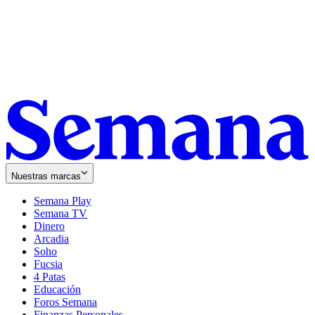
Nuestras marcas
Semana Play
Semana TV
Dinero
Arcadia
Soho
Opens
Fucsia
in
Opens
4 Patas
new
in
Educación
window
new
Foros Semana
window
Finanzas Personales