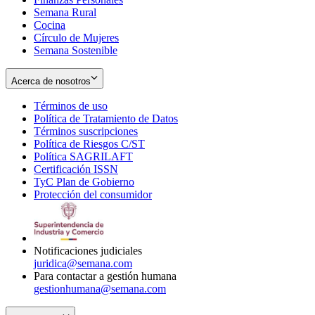
Semana Rural
Cocina
Círculo de Mujeres
Semana Sostenible
Acerca de nosotros
Términos de uso
Opens
Política de Tratamiento de Datos
in
Opens
Términos suscripciones
new
Opens
in
Política de Riesgos C/ST
window
in
Opens
new
Política SAGRILAFT
Opens
new
in
window
Certificación ISSN
Opens
in
window
new
TyC Plan de Gobierno
in
new
Opens
window
Protección del consumidor
new
window
in
Opens
window
new
in
window
new
window
Notificaciones judiciales
juridica@semana.com
Para contactar a gestión humana
gestionhumana@semana.com