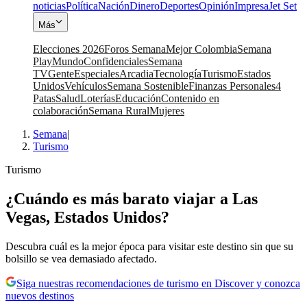
noticias
Política
Nación
Dinero
Deportes
Opinión
Impresa
Jet Set
Más
Elecciones 2026
Foros Semana
Mejor Colombia
Semana
Play
Mundo
Confidenciales
Semana
TV
Gente
Especiales
Arcadia
Tecnología
Turismo
Estados
Unidos
Vehículos
Semana Sostenible
Finanzas Personales
4
Patas
Salud
Loterías
Educación
Contenido en
colaboración
Semana Rural
Mujeres
Semana
|
Turismo
Turismo
¿Cuándo es más barato viajar a Las
Vegas, Estados Unidos?
Descubra cuál es la mejor época para visitar este destino sin que su
bolsillo se vea demasiado afectado.
Siga nuestras recomendaciones de turismo en Discover y conozca
nuevos destinos