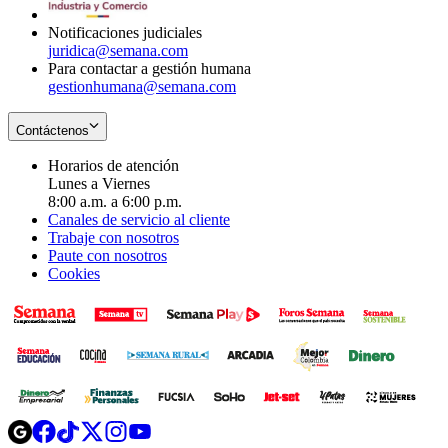
window
Notificaciones judiciales
juridica@semana.com
Para contactar a gestión humana
gestionhumana@semana.com
Contáctenos
Horarios de atención
Lunes a Viernes
8:00 a.m. a 6:00 p.m.
Canales de servicio al cliente
Trabaje con nosotros
Paute con nosotros
Cookies
Opens
Opens
Opens
Opens
Opens
in
in
in
in
in