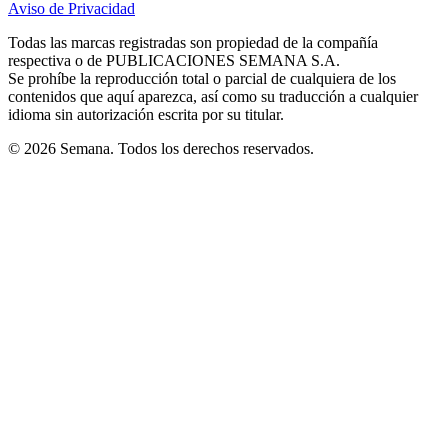
Aviso de Privacidad
Opens
new
new
new
new
new
in
window
window
window
window
window
Todas las marcas registradas son propiedad de la compañía
new
respectiva o de PUBLICACIONES SEMANA S.A.
window
Se prohíbe la reproducción total o parcial de cualquiera de los
contenidos que aquí aparezca, así como su traducción a cualquier
idioma sin autorización escrita por su titular.
© 2026 Semana. Todos los derechos reservados.