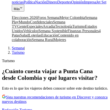
noticias
Política
Nación
Dinero
Deportes
Opinión
Impresa
Jet Set
Más
Elecciones 2026
Foros Semana
Mejor Colombia
Semana
Play
Mundo
Confidenciales
Semana
TV
Gente
Especiales
Arcadia
Tecnología
Turismo
Estados
Unidos
Vehículos
Semana Sostenible
Finanzas Personales
4
Patas
Salud
Loterías
Educación
Contenido en
colaboración
Semana Rural
Mujeres
Semana
|
Turismo
Turismo
¿Cuánto cuesta viajar a Punta Cana
desde Colombia y qué lugares visitar?
Esto es lo que los viajeros deben conocer sobre este destino turístico.
Siga nuestras recomendaciones de turismo en Discover y conozca
nuevos destinos
Redacción Turismo