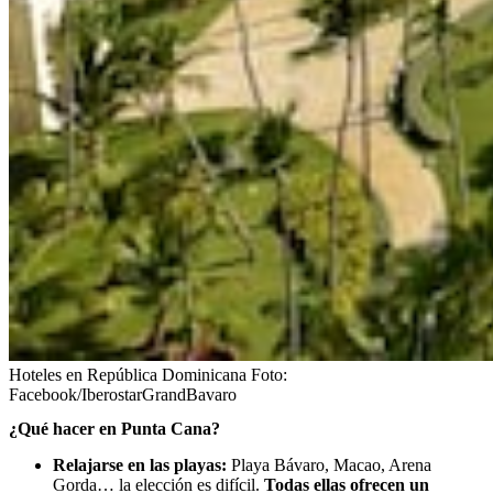
Hoteles en República Dominicana
Foto:
Facebook/IberostarGrandBavaro
¿Qué hacer en Punta Cana?
Relajarse en las playas:
Playa Bávaro, Macao, Arena
Gorda… la elección es difícil.
Todas ellas ofrecen un