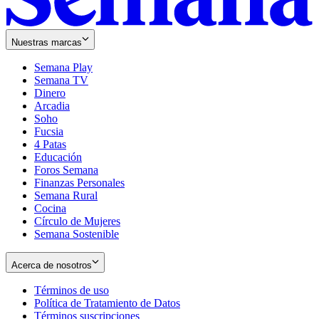
Nuestras marcas
Semana Play
Semana TV
Dinero
Arcadia
Soho
Opens
Fucsia
in
Opens
4 Patas
new
in
Educación
window
new
Foros Semana
window
Finanzas Personales
Semana Rural
Cocina
Círculo de Mujeres
Semana Sostenible
Acerca de nosotros
Términos de uso
Opens
Política de Tratamiento de Datos
in
Opens
Términos suscripciones
new
Opens
in