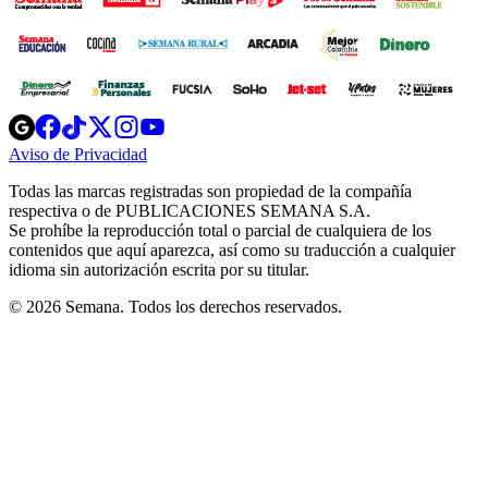
Opens
Opens
Opens
Opens
Opens
in
in
in
in
in
Aviso de Privacidad
Opens
new
new
new
new
new
in
window
window
window
window
window
Todas las marcas registradas son propiedad de la compañía
new
respectiva o de PUBLICACIONES SEMANA S.A.
window
Se prohíbe la reproducción total o parcial de cualquiera de los
contenidos que aquí aparezca, así como su traducción a cualquier
idioma sin autorización escrita por su titular.
© 2026 Semana. Todos los derechos reservados.