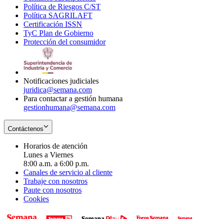
Política de Riesgos C/ST
window
in
Opens
new
Política SAGRILAFT
Opens
new
in
window
Certificación ISSN
Opens
in
window
new
TyC Plan de Gobierno
in
new
Opens
window
Protección del consumidor
new
window
in
Opens
window
new
in
window
new
window
Notificaciones judiciales
juridica@semana.com
Para contactar a gestión humana
gestionhumana@semana.com
Contáctenos
Horarios de atención
Lunes a Viernes
8:00 a.m. a 6:00 p.m.
Canales de servicio al cliente
Trabaje con nosotros
Paute con nosotros
Cookies