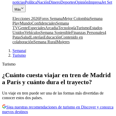
noticias
Política
Nación
Dinero
Deportes
Opinión
Impresa
Jet Set
Más
Elecciones 2026
Foros Semana
Mejor Colombia
Semana
Play
Mundo
Confidenciales
Semana
TV
Gente
Especiales
Arcadia
Tecnología
Turismo
Estados
Unidos
Vehículos
Semana Sostenible
Finanzas Personales
4
Patas
Salud
Loterías
Educación
Contenido en
colaboración
Semana Rural
Mujeres
Semana
|
Turismo
Turismo
¿Cuánto cuesta viajar en tren de Madrid
a París y cuánto dura el trayecto?
Un viaje en tren puede ser una de las formas más divertidas de
conocer estos dos países.
Siga nuestras recomendaciones de turismo en Discover y conozca
nuevos destinos