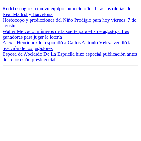
Rodri escogió su nuevo equipo: anuncio oficial tras las ofertas de
Real Madrid y Barcelona
Horóscopo y predicciones del Niño Prodigio para hoy viernes, 7 de
agosto
Walter Mercado: números de la suerte para el 7 de agosto; cifras
ganadoras para jugar la lotería
Alexis Henríquez le respondió a Carlos Antonio Vélez: ventiló la
reacción de los jugadores
Esposa de Abelardo De La Espriella hizo especial publicación antes
de la posesión presidencial