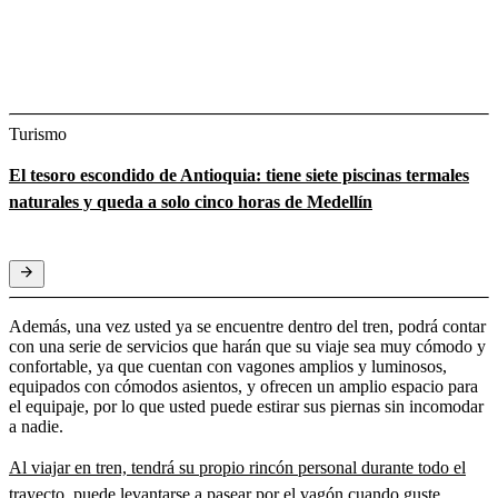
Turismo
El tesoro escondido de Antioquia: tiene siete piscinas termales
naturales y queda a solo cinco horas de Medellín
Además, una vez usted ya se encuentre dentro del tren, podrá contar
con una serie de servicios que harán que su viaje sea muy cómodo y
confortable, ya que cuentan con vagones amplios y luminosos,
equipados con cómodos asientos, y ofrecen un amplio espacio para
el equipaje, por lo que usted puede estirar sus piernas sin incomodar
a nadie.
Al viajar en tren, tendrá su propio rincón personal durante todo el
trayecto, puede levantarse a pasear por el vagón cuando guste.