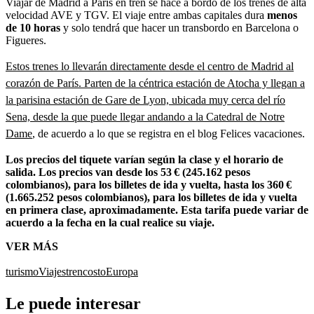
Viajar de Madrid a París en tren se hace a bordo de los trenes de alta
velocidad AVE y TGV. El viaje entre ambas capitales dura
menos
de 10 horas
y solo tendrá que hacer un transbordo en Barcelona o
Figueres.
Estos trenes lo llevarán directamente desde el centro de Madrid al
corazón de París. Parten de la céntrica estación de Atocha y llegan a
la parisina estación de Gare de Lyon, ubicada muy cerca del río
Sena, desde la que puede llegar andando a la Catedral de Notre
Dame
, de acuerdo a lo que se registra en el blog Felices vacaciones.
Los precios del tiquete varían según la clase y el horario de
salida. Los precios van desde los 53 € (245.162 pesos
colombianos), para los billetes de ida y vuelta, hasta los 360 €
(1.665.252 pesos colombianos), para los billetes de ida y vuelta
en primera clase, aproximadamente. Esta tarifa puede variar de
acuerdo a la fecha en la cual realice su viaje.
VER MÁS
turismo
Viajes
tren
costo
Europa
Le puede interesar