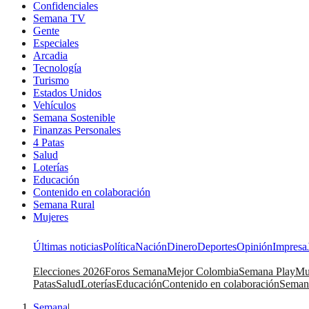
Confidenciales
Semana TV
Gente
Especiales
Arcadia
Tecnología
Turismo
Estados Unidos
Vehículos
Semana Sostenible
Finanzas Personales
4 Patas
Salud
Loterías
Educación
Contenido en colaboración
Semana Rural
Mujeres
Últimas noticias
Política
Nación
Dinero
Deportes
Opinión
Impresa
Elecciones 2026
Foros Semana
Mejor Colombia
Semana Play
Mu
Patas
Salud
Loterías
Educación
Contenido en colaboración
Seman
Semana
|