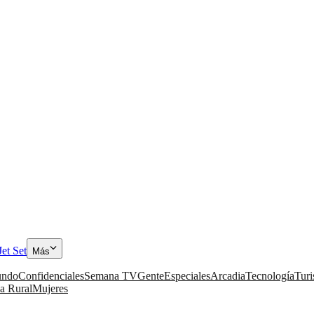
Jet Set
Más
ndo
Confidenciales
Semana TV
Gente
Especiales
Arcadia
Tecnología
Tur
a Rural
Mujeres