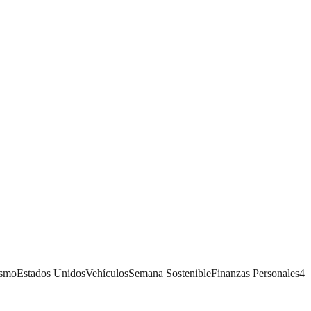
ismo
Estados Unidos
Vehículos
Semana Sostenible
Finanzas Personales
4