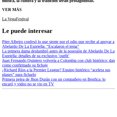
música, la cultura y la tradición serán protagonistas.
VER MÁS
La Vega
Festival
Le puede interesar
Piter Albeiro confesó lo que siente por el odio que recibe al apoyar a
Abelardo De La Espriella: “Escalaron el tema”
La primera dama deslumbró antes de la posesión de Abelardo De La
Espriella: detalles de su exclusivo ‘outfit’
Juan Fernando Quintero volvería a Colombia con club histórico: dan
como confirmado su fichaje
¿Richard Ríos a la Premier League? Equipo histórico “acelera sus
planes” para ficharlo
Primera pelea de Jhon Durán con un compañero en Benfica: lo
encaró y video no se vio en TV