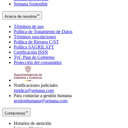
Semana Sostenible
Acerca de nosotros
Términos de uso
Opens
Política de Tratamiento de Datos
in
Opens
Términos suscripciones
new
Opens
in
Política de Riesgos C/ST
window
in
Opens
new
Política SAGRILAFT
Opens
new
in
window
Certificación ISSN
Opens
in
window
new
TyC Plan de Gobierno
in
new
Opens
window
Protección del consumidor
new
window
in
Opens
window
new
in
window
new
window
Notificaciones judiciales
juridica@semana.com
Para contactar a gestión humana
gestionhumana@semana.com
Contáctenos
Horarios de atención