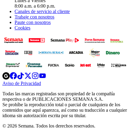
Lunes a Viernes
8:00 a.m. a 6:00 p.m.
Canales de servicio al cliente
Trabaje con nosotros
Paute con nosotros
Cookies
Opens
Opens
Opens
Opens
Opens
in
in
in
in
in
Aviso de Privacidad
Opens
new
new
new
new
new
in
window
window
window
window
window
Todas las marcas registradas son propiedad de la compañía
new
respectiva o de PUBLICACIONES SEMANA S.A.
window
Se prohíbe la reproducción total o parcial de cualquiera de los
contenidos que aquí aparezca, así como su traducción a cualquier
idioma sin autorización escrita por su titular.
© 2026 Semana. Todos los derechos reservados.