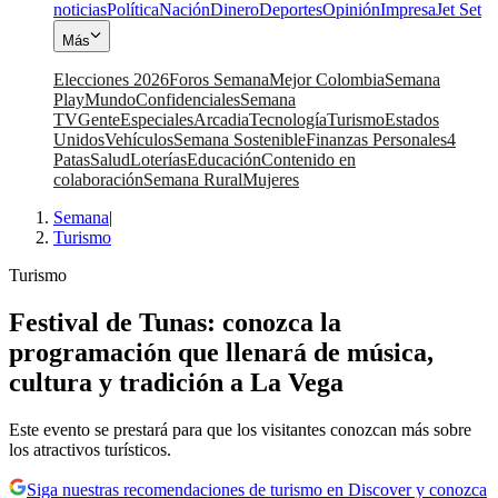
noticias
Política
Nación
Dinero
Deportes
Opinión
Impresa
Jet Set
Más
Elecciones 2026
Foros Semana
Mejor Colombia
Semana
Play
Mundo
Confidenciales
Semana
TV
Gente
Especiales
Arcadia
Tecnología
Turismo
Estados
Unidos
Vehículos
Semana Sostenible
Finanzas Personales
4
Patas
Salud
Loterías
Educación
Contenido en
colaboración
Semana Rural
Mujeres
Semana
|
Turismo
Turismo
Festival de Tunas: conozca la
programación que llenará de música,
cultura y tradición a La Vega
Este evento se prestará para que los visitantes conozcan más sobre
los atractivos turísticos.
Siga nuestras recomendaciones de turismo en Discover y conozca