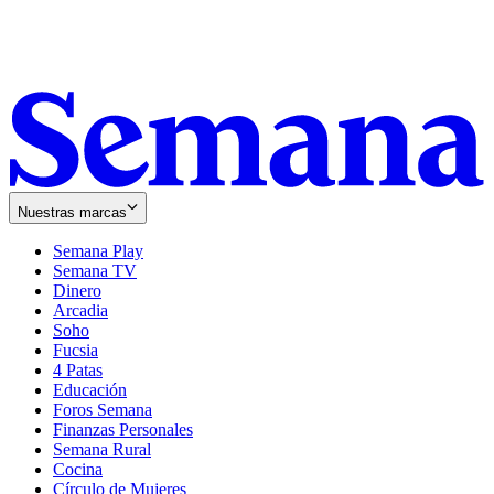
Nuestras marcas
Semana Play
Semana TV
Dinero
Arcadia
Soho
Opens
Fucsia
in
Opens
4 Patas
new
in
Educación
window
new
Foros Semana
window
Finanzas Personales
Semana Rural
Cocina
Círculo de Mujeres