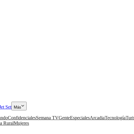
Jet Set
Más
ndo
Confidenciales
Semana TV
Gente
Especiales
Arcadia
Tecnología
Tur
a Rural
Mujeres