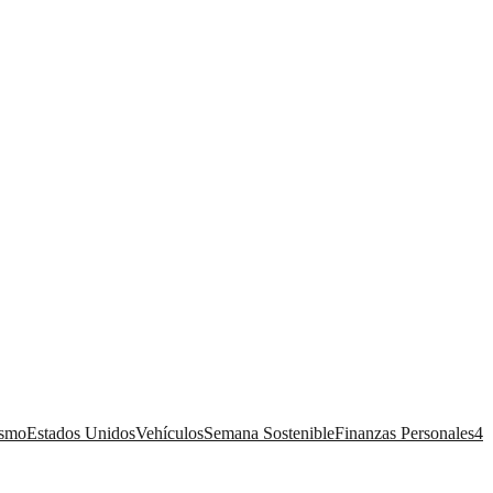
ismo
Estados Unidos
Vehículos
Semana Sostenible
Finanzas Personales
4