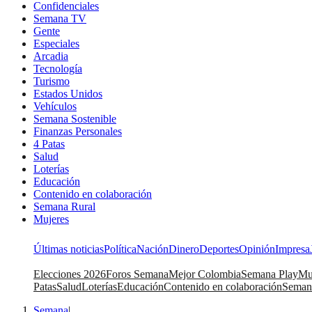
Confidenciales
Semana TV
Gente
Especiales
Arcadia
Tecnología
Turismo
Estados Unidos
Vehículos
Semana Sostenible
Finanzas Personales
4 Patas
Salud
Loterías
Educación
Contenido en colaboración
Semana Rural
Mujeres
Últimas noticias
Política
Nación
Dinero
Deportes
Opinión
Impresa
Elecciones 2026
Foros Semana
Mejor Colombia
Semana Play
Mu
Patas
Salud
Loterías
Educación
Contenido en colaboración
Seman
Semana
|