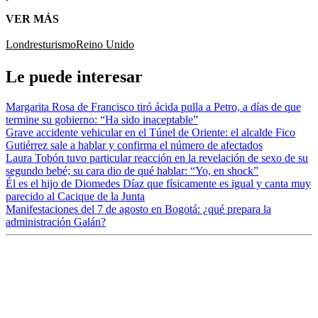
VER MÁS
Londres
turismo
Reino Unido
Le puede interesar
Margarita Rosa de Francisco tiró ácida pulla a Petro, a días de que
termine su gobierno: “Ha sido inaceptable”
Grave accidente vehicular en el Túnel de Oriente: el alcalde Fico
Gutiérrez sale a hablar y confirma el número de afectados
Laura Tobón tuvo particular reacción en la revelación de sexo de su
segundo bebé; su cara dio de qué hablar: “Yo, en shock”
Él es el hijo de Diomedes Díaz que físicamente es igual y canta muy
parecido al Cacique de la Junta
Manifestaciones del 7 de agosto en Bogotá: ¿qué prepara la
administración Galán?