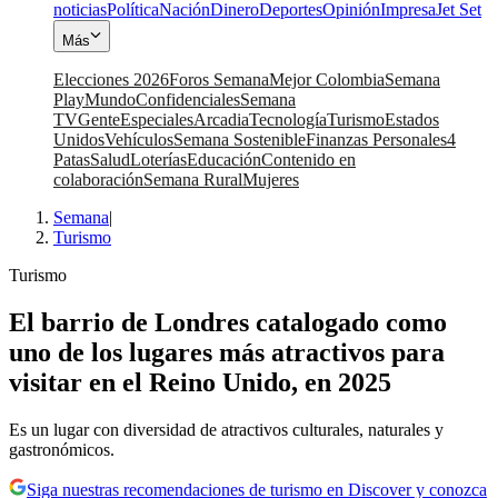
noticias
Política
Nación
Dinero
Deportes
Opinión
Impresa
Jet Set
Más
Elecciones 2026
Foros Semana
Mejor Colombia
Semana
Play
Mundo
Confidenciales
Semana
TV
Gente
Especiales
Arcadia
Tecnología
Turismo
Estados
Unidos
Vehículos
Semana Sostenible
Finanzas Personales
4
Patas
Salud
Loterías
Educación
Contenido en
colaboración
Semana Rural
Mujeres
Semana
|
Turismo
Turismo
El barrio de Londres catalogado como
uno de los lugares más atractivos para
visitar en el Reino Unido, en 2025
Es un lugar con diversidad de atractivos culturales, naturales y
gastronómicos.
Siga nuestras recomendaciones de turismo en Discover y conozca