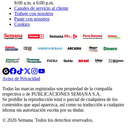
8:00 a.m. a 6:00 p.m.
Canales de servicio al cliente
Trabaje con nosotros
Paute con nosotros
Cookies
Opens
Opens
Opens
Opens
Opens
in
in
in
in
in
Aviso de Privacidad
Opens
new
new
new
new
new
in
window
window
window
window
window
Todas las marcas registradas son propiedad de la compañía
new
respectiva o de PUBLICACIONES SEMANA S.A.
window
Se prohíbe la reproducción total o parcial de cualquiera de los
contenidos que aquí aparezca, así como su traducción a cualquier
idioma sin autorización escrita por su titular.
© 2026 Semana. Todos los derechos reservados.