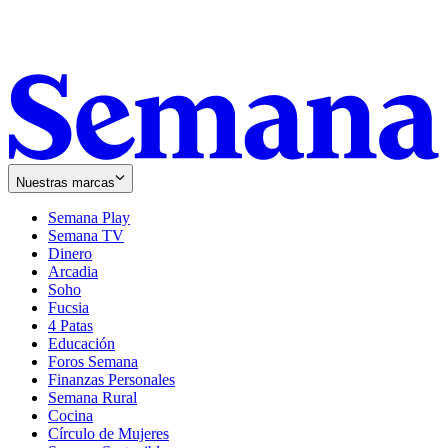
Nuestras marcas
Semana Play
Semana TV
Dinero
Arcadia
Soho
Opens
Fucsia
in
Opens
4 Patas
new
in
Educación
window
new
Foros Semana
window
Finanzas Personales
Semana Rural
Cocina
Círculo de Mujeres