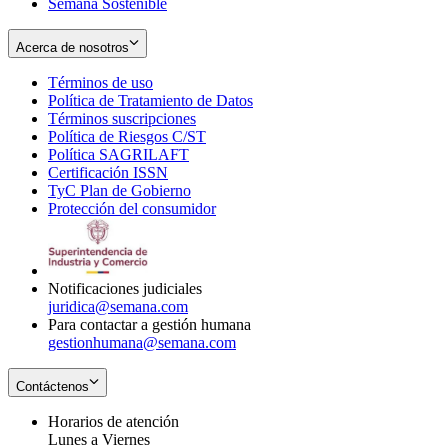
Semana Sostenible
Acerca de nosotros
Términos de uso
Opens
Política de Tratamiento de Datos
in
Opens
Términos suscripciones
new
Opens
in
Política de Riesgos C/ST
window
in
Opens
new
Política SAGRILAFT
Opens
new
in
window
Certificación ISSN
Opens
in
window
new
TyC Plan de Gobierno
in
new
Opens
window
Protección del consumidor
new
window
in
Opens
window
new
in
window
new
window
Notificaciones judiciales
juridica@semana.com
Para contactar a gestión humana
gestionhumana@semana.com
Contáctenos
Horarios de atención
Lunes a Viernes