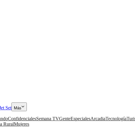
Jet Set
Más
ndo
Confidenciales
Semana TV
Gente
Especiales
Arcadia
Tecnología
Tur
a Rural
Mujeres