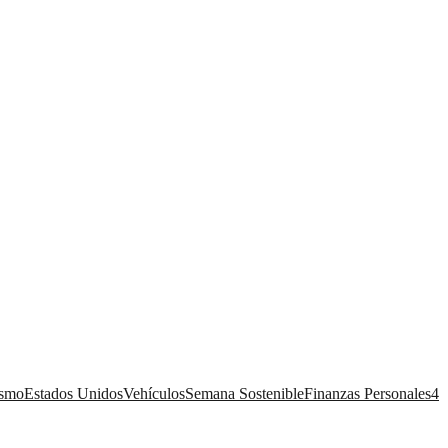
ismo
Estados Unidos
Vehículos
Semana Sostenible
Finanzas Personales
4