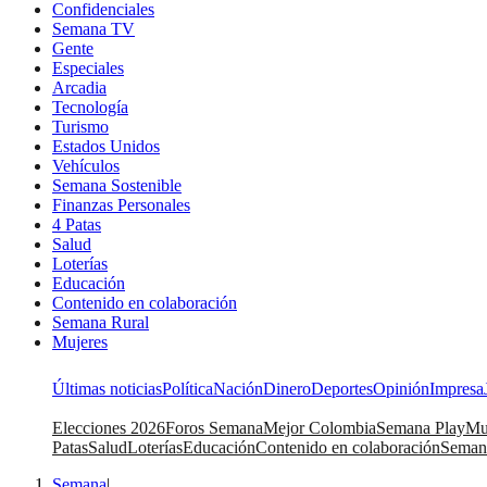
Confidenciales
Semana TV
Gente
Especiales
Arcadia
Tecnología
Turismo
Estados Unidos
Vehículos
Semana Sostenible
Finanzas Personales
4 Patas
Salud
Loterías
Educación
Contenido en colaboración
Semana Rural
Mujeres
Últimas noticias
Política
Nación
Dinero
Deportes
Opinión
Impresa
Elecciones 2026
Foros Semana
Mejor Colombia
Semana Play
Mu
Patas
Salud
Loterías
Educación
Contenido en colaboración
Seman
Semana
|