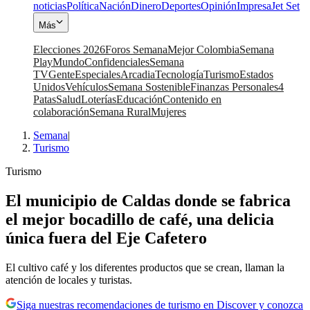
noticias
Política
Nación
Dinero
Deportes
Opinión
Impresa
Jet Set
Más
Elecciones 2026
Foros Semana
Mejor Colombia
Semana
Play
Mundo
Confidenciales
Semana
TV
Gente
Especiales
Arcadia
Tecnología
Turismo
Estados
Unidos
Vehículos
Semana Sostenible
Finanzas Personales
4
Patas
Salud
Loterías
Educación
Contenido en
colaboración
Semana Rural
Mujeres
Semana
|
Turismo
Turismo
El municipio de Caldas donde se fabrica
el mejor bocadillo de café, una delicia
única fuera del Eje Cafetero
El cultivo café y los diferentes productos que se crean, llaman la
atención de locales y turistas.
Siga nuestras recomendaciones de turismo en Discover y conozca