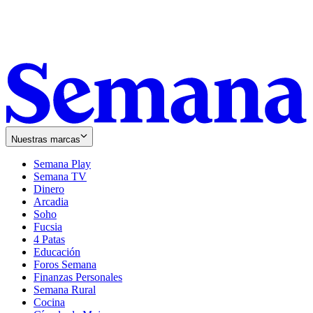
Nuestras marcas
Semana Play
Semana TV
Dinero
Arcadia
Soho
Opens
Fucsia
in
Opens
4 Patas
new
in
Educación
window
new
Foros Semana
window
Finanzas Personales
Semana Rural
Cocina