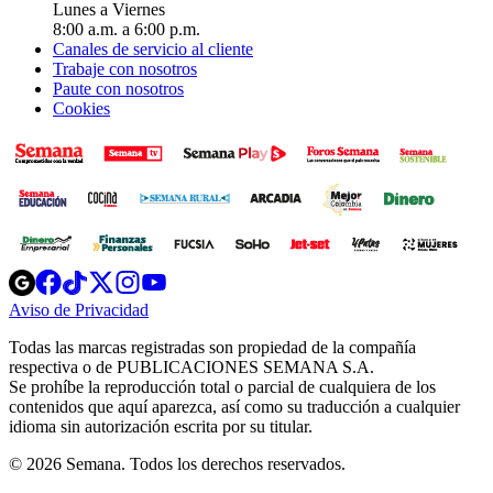
Lunes a Viernes
8:00 a.m. a 6:00 p.m.
Canales de servicio al cliente
Trabaje con nosotros
Paute con nosotros
Cookies
Opens
Opens
Opens
Opens
Opens
in
in
in
in
in
Aviso de Privacidad
Opens
new
new
new
new
new
in
window
window
window
window
window
Todas las marcas registradas son propiedad de la compañía
new
respectiva o de PUBLICACIONES SEMANA S.A.
window
Se prohíbe la reproducción total o parcial de cualquiera de los
contenidos que aquí aparezca, así como su traducción a cualquier
idioma sin autorización escrita por su titular.
© 2026 Semana. Todos los derechos reservados.