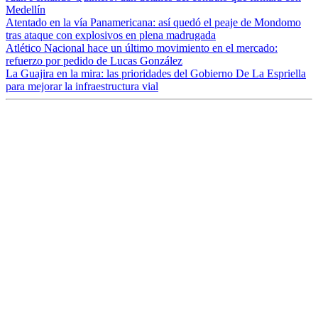
Medellín
Atentado en la vía Panamericana: así quedó el peaje de Mondomo
tras ataque con explosivos en plena madrugada
Atlético Nacional hace un último movimiento en el mercado:
refuerzo por pedido de Lucas González
La Guajira en la mira: las prioridades del Gobierno De La Espriella
para mejorar la infraestructura vial