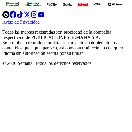
Opens
Opens
Opens
Opens
Opens
in
in
in
in
in
Aviso de Privacidad
Opens
new
new
new
new
new
in
window
window
window
window
window
Todas las marcas registradas son propiedad de la compañía
new
respectiva o de PUBLICACIONES SEMANA S.A.
window
Se prohíbe la reproducción total o parcial de cualquiera de los
contenidos que aquí aparezca, así como su traducción a cualquier
idioma sin autorización escrita por su titular.
© 2026 Semana. Todos los derechos reservados.