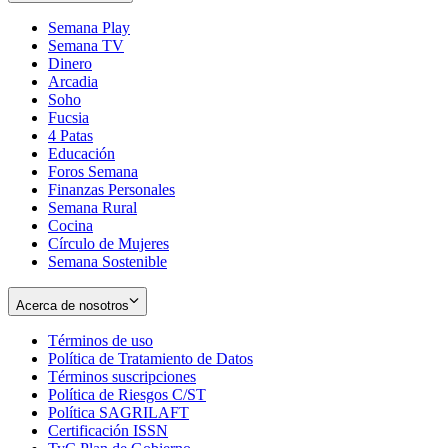
Semana Play
Semana TV
Dinero
Arcadia
Soho
Opens
Fucsia
in
Opens
4 Patas
new
in
Educación
window
new
Foros Semana
window
Finanzas Personales
Semana Rural
Cocina
Círculo de Mujeres
Semana Sostenible
Acerca de nosotros
Términos de uso
Opens
Política de Tratamiento de Datos
in
Opens
Términos suscripciones
new
Opens
in
Política de Riesgos C/ST
window
in
Opens
new
Política SAGRILAFT
Opens
new
in
window
Certificación ISSN
Opens
in
window
new