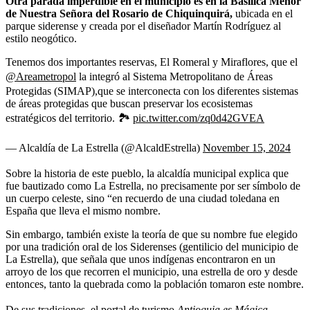
Otra parada imperdible en el municipio es en la Basílica Menor
de Nuestra Señora del Rosario de Chiquinquirá,
ubicada en el
parque siderense y creada por el diseñador Martín Rodríguez al
estilo neogótico.
Tenemos dos importantes reservas, El Romeral y Miraflores, que el
@Areametropol
la integró al Sistema Metropolitano de Áreas
Protegidas (SIMAP),que se interconecta con los diferentes sistemas
de áreas protegidas que buscan preservar los ecosistemas
estratégicos del territorio. 🏞️
pic.twitter.com/zq0d42GVEA
— Alcaldía de La Estrella (@AlcaldEstrella)
November 15, 2024
Sobre la historia de este pueblo, la alcaldía municipal explica que
fue bautizado como La Estrella, no precisamente por ser símbolo de
un cuerpo celeste, sino “en recuerdo de una ciudad toledana en
España que lleva el mismo nombre.
Sin embargo, también existe la teoría de que su nombre fue elegido
por una tradición oral de los Siderenses (gentilicio del municipio de
La Estrella), que señala que unos indígenas encontraron en un
arroyo de los que recorren el municipio, una estrella de oro
y desde
entonces, tanto la quebrada como la población tomaron este nombre.
De sus tradiciones, el portal de turismo
Antioquia
es Mágica,