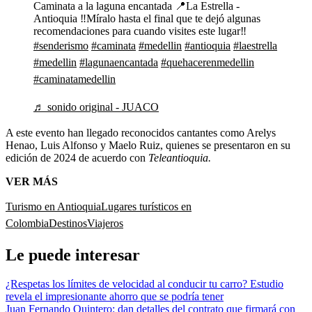
Caminata a la laguna encantada 📍La Estrella -
Antioquia ‼️Míralo hasta el final que te dejó algunas
recomendaciones para cuando visites este lugar‼️
#senderismo
#caminata
#medellin
#antioquia
#laestrella
#medellin
#lagunaencantada
#quehacerenmedellin
#caminatamedellin
♬ sonido original - JUACO
A este evento han llegado reconocidos cantantes como Arelys
Henao, Luis Alfonso y Maelo Ruiz, quienes se presentaron en su
edición de 2024 de acuerdo con
Teleantioquia.
VER MÁS
Turismo en Antioquia
Lugares turísticos en
Colombia
Destinos
Viajeros
Le puede interesar
¿Respetas los límites de velocidad al conducir tu carro? Estudio
revela el impresionante ahorro que se podría tener
Juan Fernando Quintero: dan detalles del contrato que firmará con