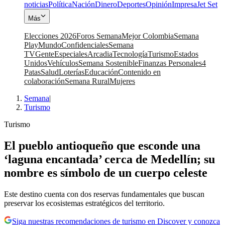
noticias
Política
Nación
Dinero
Deportes
Opinión
Impresa
Jet Set
Más
Elecciones 2026
Foros Semana
Mejor Colombia
Semana
Play
Mundo
Confidenciales
Semana
TV
Gente
Especiales
Arcadia
Tecnología
Turismo
Estados
Unidos
Vehículos
Semana Sostenible
Finanzas Personales
4
Patas
Salud
Loterías
Educación
Contenido en
colaboración
Semana Rural
Mujeres
Semana
|
Turismo
Turismo
El pueblo antioqueño que esconde una
‘laguna encantada’ cerca de Medellín; su
nombre es símbolo de un cuerpo celeste
Este destino cuenta con dos reservas fundamentales que buscan
preservar los ecosistemas estratégicos del territorio.
Siga nuestras recomendaciones de turismo en Discover y conozca