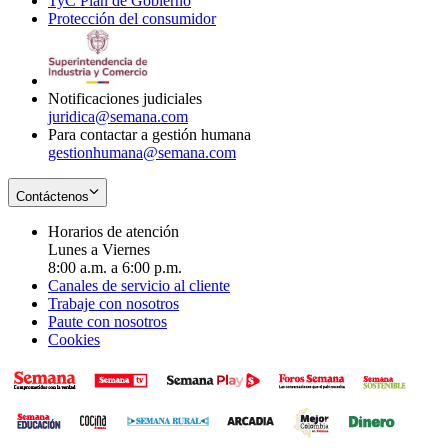
TyC Plan de Gobierno
in
new
Opens
window
Protección del consumidor
new
window
in
Opens
window
new
in
window
new
window
Notificaciones judiciales
juridica@semana.com
Para contactar a gestión humana
gestionhumana@semana.com
Contáctenos
Horarios de atención
Lunes a Viernes
8:00 a.m. a 6:00 p.m.
Canales de servicio al cliente
Trabaje con nosotros
Paute con nosotros
Cookies