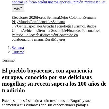
noticias
Política
Nación
Dinero
Deportes
Opinión
Impresa
Jet Set
Más
Elecciones 2026
Foros Semana
Mejor Colombia
Semana
Play
Mundo
Confidenciales
Semana
TV
Gente
Especiales
Arcadia
Tecnología
Turismo
Estados
Unidos
Vehículos
Semana Sostenible
Finanzas Personales
4
Patas
Salud
Loterías
Educación
Contenido en
colaboración
Semana Rural
Mujeres
Semana
|
Turismo
Turismo
El pueblo boyacense, con apariencia
europea, conocido por sus deliciosas
mogollas; su receta supera los 100 años de
tradición
Este destino está situado a solo tres horas de Bogotá y suele
enamorar a sus visitantes con sus espectaculares paisajes.