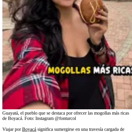
Guayatá, el pueblo que se destaca por ofrecer las mogollas más ricas
de Boyacá.
Foto:
Instagram @fonturcol
Viajar por
Boyacá
significa sumergirse en una travesía cargada de