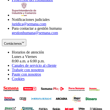
window
new
in
window
new
window
Notificaciones judiciales
juridica@semana.com
Para contactar a gestión humana
gestionhumana@semana.com
Contáctenos
Horarios de atención
Lunes a Viernes
8:00 a.m. a 6:00 p.m.
Canales de servicio al cliente
Trabaje con nosotros
Paute con nosotros
Cookies