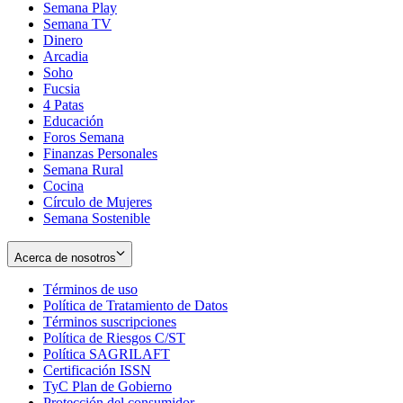
Semana Play
Semana TV
Dinero
Arcadia
Soho
Opens
Fucsia
in
Opens
4 Patas
new
in
Educación
window
new
Foros Semana
window
Finanzas Personales
Semana Rural
Cocina
Círculo de Mujeres
Semana Sostenible
Acerca de nosotros
Términos de uso
Opens
Política de Tratamiento de Datos
in
Opens
Términos suscripciones
new
Opens
in
Política de Riesgos C/ST
window
in
Opens
new
Política SAGRILAFT
Opens
new
in
window
Certificación ISSN
Opens
in
window
new
TyC Plan de Gobierno
in
new
Opens
window
Protección del consumidor
new
window
in
Opens