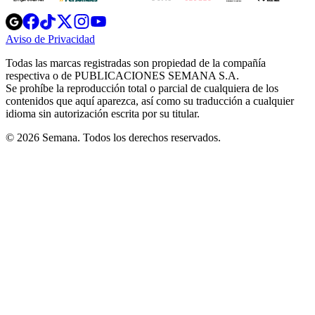
Opens
Opens
Opens
Opens
Opens
in
in
in
in
in
Aviso de Privacidad
Opens
new
new
new
new
new
in
window
window
window
window
window
Todas las marcas registradas son propiedad de la compañía
new
respectiva o de PUBLICACIONES SEMANA S.A.
window
Se prohíbe la reproducción total o parcial de cualquiera de los
contenidos que aquí aparezca, así como su traducción a cualquier
idioma sin autorización escrita por su titular.
© 2026 Semana. Todos los derechos reservados.