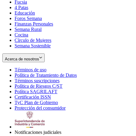
Fucsia
in
Opens
4 Patas
new
in
Educación
window
new
Foros Semana
window
Finanzas Personales
Semana Rural
Cocina
Círculo de Mujeres
Semana Sostenible
Acerca de nosotros
Términos de uso
Opens
Política de Tratamiento de Datos
in
Opens
Términos suscripciones
new
Opens
in
Política de Riesgos C/ST
window
in
Opens
new
Política SAGRILAFT
Opens
new
in
window
Certificación ISSN
Opens
in
window
new
TyC Plan de Gobierno
in
new
Opens
window
Protección del consumidor
new
window
in
Opens
window
new
in
window
new
window
Notificaciones judiciales