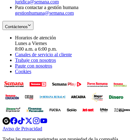
juridica@semana.com
Para contactar a gestión humana
gestionhumana@semana.com
Contáctenos
Horarios de atención
Lunes a Viernes
8:00 a.m. a 6:00 p.m.
Canales de servicio al cliente
Trabaje con nosotros
Paute con nosotros
Cookies
Opens
Opens
Opens
Opens
Opens
in
in
in
in
in
Aviso de Privacidad
Opens
new
new
new
new
new
in
window
window
window
window
window
Todas las marcas registradas son propiedad de la compañía
new