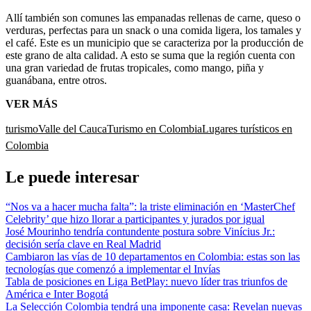
Allí también son comunes las empanadas rellenas de carne, queso o
verduras, perfectas para un snack o una comida ligera, los tamales y
el café. Este es un municipio que se caracteriza por la producción de
este grano de alta calidad. A esto se suma que la región cuenta con
una gran variedad de frutas tropicales, como mango, piña y
guanábana, entre otros.
VER MÁS
turismo
Valle del Cauca
Turismo en Colombia
Lugares turísticos en
Colombia
Le puede interesar
“Nos va a hacer mucha falta”: la triste eliminación en ‘MasterChef
Celebrity’ que hizo llorar a participantes y jurados por igual
José Mourinho tendría contundente postura sobre Vinícius Jr.:
decisión sería clave en Real Madrid
Cambiaron las vías de 10 departamentos en Colombia: estas son las
tecnologías que comenzó a implementar el Invías
Tabla de posiciones en Liga BetPlay: nuevo líder tras triunfos de
América e Inter Bogotá
La Selección Colombia tendrá una imponente casa: Revelan nuevas