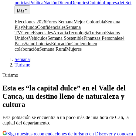
noticias
Política
Nación
Dinero
Deportes
Opinión
Impresa
Jet Set
Más
Elecciones 2026
Foros Semana
Mejor Colombia
Semana
Play
Mundo
Confidenciales
Semana
TV
Gente
Especiales
Arcadia
Tecnología
Turismo
Estados
Unidos
Vehículos
Semana Sostenible
Finanzas Personales
4
Patas
Salud
Loterías
Educación
Contenido en
colaboración
Semana Rural
Mujeres
Semana
|
Turismo
Turismo
Esta es “la capital dulce” en el Valle del
Cauca, un destino lleno de naturaleza y
cultura
Esta población se encuentra a un poco más de una hora de Cali, la
capital del departamento.
Siga nuestras recomendaciones de turismo en Discover y conozca