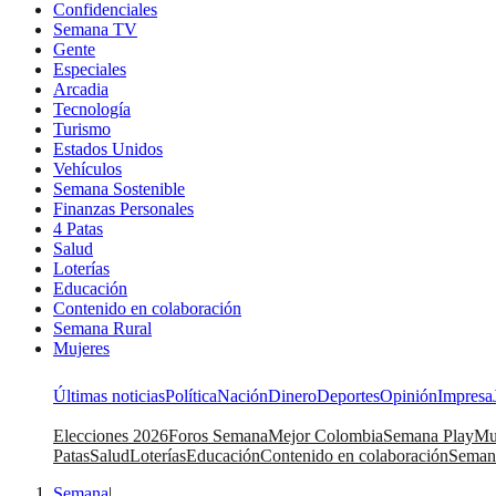
Confidenciales
Semana TV
Gente
Especiales
Arcadia
Tecnología
Turismo
Estados Unidos
Vehículos
Semana Sostenible
Finanzas Personales
4 Patas
Salud
Loterías
Educación
Contenido en colaboración
Semana Rural
Mujeres
Últimas noticias
Política
Nación
Dinero
Deportes
Opinión
Impresa
Elecciones 2026
Foros Semana
Mejor Colombia
Semana Play
Mu
Patas
Salud
Loterías
Educación
Contenido en colaboración
Seman
Semana
|