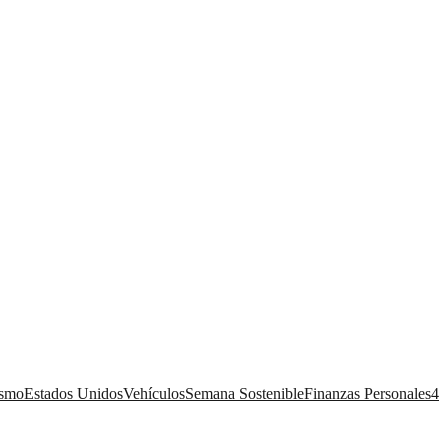
ismo
Estados Unidos
Vehículos
Semana Sostenible
Finanzas Personales
4