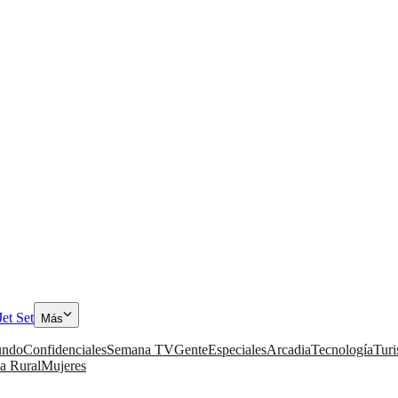
Jet Set
Más
ndo
Confidenciales
Semana TV
Gente
Especiales
Arcadia
Tecnología
Tur
a Rural
Mujeres