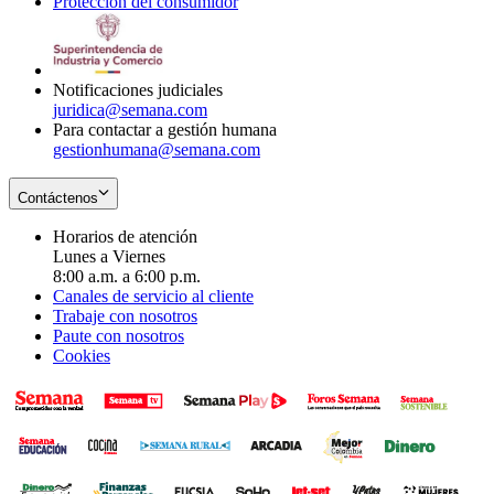
Protección del consumidor
new
window
in
Opens
window
new
in
window
new
window
Notificaciones judiciales
juridica@semana.com
Para contactar a gestión humana
gestionhumana@semana.com
Contáctenos
Horarios de atención
Lunes a Viernes
8:00 a.m. a 6:00 p.m.
Canales de servicio al cliente
Trabaje con nosotros
Paute con nosotros
Cookies