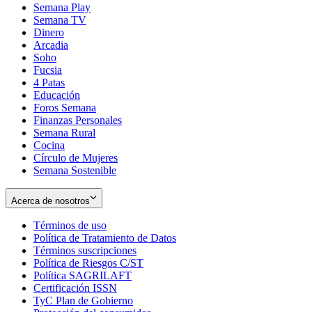
Semana Play
Semana TV
Dinero
Arcadia
Soho
Opens
Fucsia
in
Opens
4 Patas
new
in
Educación
window
new
Foros Semana
window
Finanzas Personales
Semana Rural
Cocina
Círculo de Mujeres
Semana Sostenible
Acerca de nosotros
Términos de uso
Opens
Política de Tratamiento de Datos
in
Opens
Términos suscripciones
new
Opens
in
Política de Riesgos C/ST
window
in
Opens
new
Política SAGRILAFT
Opens
new
in
window
Certificación ISSN
Opens
in
window
new
TyC Plan de Gobierno
in
new
Opens
window