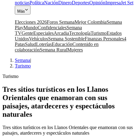
noticias
Política
Nación
Dinero
Deportes
Opinión
Impresa
Jet Set
Más
Elecciones 2026
Foros Semana
Mejor Colombia
Semana
Play
Mundo
Confidenciales
Semana
TV
Gente
Especiales
Arcadia
Tecnología
Turismo
Estados
Unidos
Vehículos
Semana Sostenible
Finanzas Personales
4
Patas
Salud
Loterías
Educación
Contenido en
colaboración
Semana Rural
Mujeres
Semana
|
Turismo
Turismo
Tres sitios turísticos en los Llanos
Orientales que enamoran con sus
paisajes, atardeceres y espectáculos
naturales
Tres sitios turísticos en los Llanos Orientales que enamoran con sus
paisajes, atardeceres y espectáculos naturales