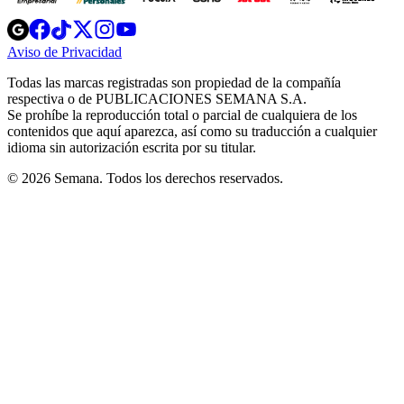
Opens
Opens
Opens
Opens
Opens
in
in
in
in
in
Aviso de Privacidad
Opens
new
new
new
new
new
in
window
window
window
window
window
Todas las marcas registradas son propiedad de la compañía
new
respectiva o de PUBLICACIONES SEMANA S.A.
window
Se prohíbe la reproducción total o parcial de cualquiera de los
contenidos que aquí aparezca, así como su traducción a cualquier
idioma sin autorización escrita por su titular.
© 2026 Semana. Todos los derechos reservados.