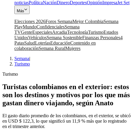
noticias
Política
Nación
Dinero
Deportes
Opinión
Impresa
Jet Set
Más
Elecciones 2026
Foros Semana
Mejor Colombia
Semana
Play
Mundo
Confidenciales
Semana
TV
Gente
Especiales
Arcadia
Tecnología
Turismo
Estados
Unidos
Vehículos
Semana Sostenible
Finanzas Personales
4
Patas
Salud
Loterías
Educación
Contenido en
colaboración
Semana Rural
Mujeres
Semana
|
Turismo
Turismo
Turistas colombianos en el exterior: estos
son los destinos y motivos por los que más
gastan dinero viajando, según Anato
El gasto diario promedio de los colombianos, en el exterior, se ubicó
en USD $ 122,3, lo que significó un 11,9 % más que lo registrado
en el trimestre anterior.