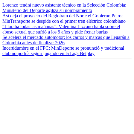
Lorenzo tendrá nuevo asistente técnico en la Selección Colombia:
Ministerio del Deporte agiliza su nombramiento
Así deja el proyecto del Regiotram del Norte el Gobierno Petro:
MinTransporte se despide con el primer tren eléctrico colombiano
“Lloraba todas las mañanas”: Valentina Lizcano habla sobre el
abuso sexual que sufrió a los 5 años y pide frenar burlas
Se acelera el mercado automotor: los carros y marcas que llegarán a
Colombia antes de finalizar 2026
Incertidumbre en el FPC: MinDeporte se pronunció y tradicional
club no podría seguir jugando en la Liga Betplay