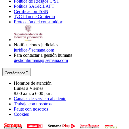
Política de Riesgos C/ST
window
in
Opens
new
Política SAGRILAFT
Opens
new
in
window
Certificación ISSN
Opens
in
window
new
TyC Plan de Gobierno
in
new
Opens
window
Protección del consumidor
new
window
in
Opens
window
new
in
window
new
window
Notificaciones judiciales
juridica@semana.com
Para contactar a gestión humana
gestionhumana@semana.com
Contáctenos
Horarios de atención
Lunes a Viernes
8:00 a.m. a 6:00 p.m.
Canales de servicio al cliente
Trabaje con nosotros
Paute con nosotros
Cookies