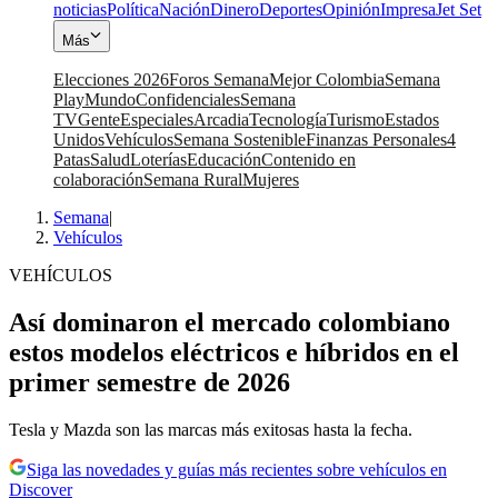
noticias
Política
Nación
Dinero
Deportes
Opinión
Impresa
Jet Set
Más
Elecciones 2026
Foros Semana
Mejor Colombia
Semana
Play
Mundo
Confidenciales
Semana
TV
Gente
Especiales
Arcadia
Tecnología
Turismo
Estados
Unidos
Vehículos
Semana Sostenible
Finanzas Personales
4
Patas
Salud
Loterías
Educación
Contenido en
colaboración
Semana Rural
Mujeres
Semana
|
Vehículos
VEHÍCULOS
Así dominaron el mercado colombiano
estos modelos eléctricos e híbridos en el
primer semestre de 2026
Tesla y Mazda son las marcas más exitosas hasta la fecha.
Siga las novedades y guías más recientes sobre vehículos en
Discover