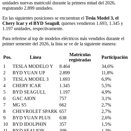
unidades nuevas matriculó durante la primera mitad del 2026,
registrando 2.899 unidades.
En las siguientes posiciones se encuentran el
Tesla Model 3, el
Chery Icar y el BYD Seagull
, quienes vendieron 1.693, 1.345 y
1.197 unidades, respectivamente.
Para referirse al top de modelos eléctricos más vendidos durante el
primer semestre del 2026, la lista se ve de la siguiente manera:
Matrículas
Pos.
Línea
Participación
registradas
1
TESLA MODELO Y
8.464
34,6%
2
BYD YUAN UP
2.899
11,8%
3
TESLA MODEL 3
1.693
6,9%
4
CHERY ICAR
1.345
5,5%
5
BYD SEAGULL
1.197
4,9%
6
GAC AION
757
3,1%
7
MG S5
662
2,7%
8
CHEVROLET SPARK
657
2,7%
9
BYD YUAN PLUS
638
2,6%
10
BYD IDOLPHIN
357
1,5%
11
BYD SEALION
309
1,3%