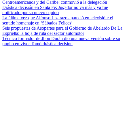
Centroamericanos y del Caribe: conmovió a la delegación
Drástica decisión en Santa Fe: Jugador no va más y ya fue
notificado por su nuevo equipo
La última vez que Alfonso Lizarazo apareció en televisión: el
sentido homenaje en ‘Sábados Felices’
Seis propuestas de Asopartes para el Gobierno de Abelardo De La
Espriella: la hoja de ruta del sector automotor
Técnico formador de Jhon Durán dio una nueva versión sobre su
pupilo en vivo: Tomó drástica decisión