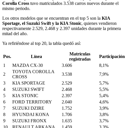
Corolla Cross
tuvo matriculados 3.538 carros nuevos durante el
mismo periodo.
Los otros modelos que se encuentran en el top 5 son la
KIA
Sportage, el Suzuki Swift y la KIA Stonic
, quienes vendieron
respectivamente 2.529, 2.468 y 2.397 unidades durante la primera
mitad del año.
Ya refiriéndose al top 20, la tabla quedó así:
Matrículas
Pos.
Línea
Participación
registradas
1
MAZDA CX-30
3.606
8,1%
TOYOTA COROLLA
2
3.538
7,9%
CROSS
3
KIA SPORTAGE
2.529
5,7%
4
SUZUKI SWIFT
2.468
5,5%
5
KIA STONIC
2.397
5,4%
6
FORD TERRITORY
2.040
4,6%
7
SUZUKI DZIRE
1.752
3,9%
8
HYUNDAI KONA
1.706
3,8%
9
SUZUKI FRONX
1.635
3,7%
10
RENAULT ARKANA
1.459
3,3%