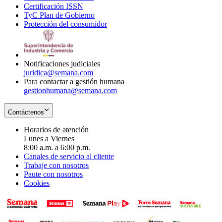
Certificación ISSN
Opens
in
window
new
TyC Plan de Gobierno
in
new
Opens
window
Protección del consumidor
new
window
in
Opens
window
new
in
window
new
window
Notificaciones judiciales
juridica@semana.com
Para contactar a gestión humana
gestionhumana@semana.com
Contáctenos
Horarios de atención
Lunes a Viernes
8:00 a.m. a 6:00 p.m.
Canales de servicio al cliente
Trabaje con nosotros
Paute con nosotros
Cookies