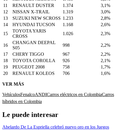
11
RENAULT DUSTER
1.374
3,1%
12
NISSAN X-TRAIL
1.319
3,0%
13
SUZUKI NEW SCROSS
1.233
2,8%
14
HYUNDAI TUCSON
1.168
2,6%
TOYOTA YARIS
15
1.026
2,3%
CROSS
CHANGAN DEEPAL
16
998
2,2%
S05
17
CHERY TIGGO
967
2,2%
18
TOYOTA COROLLA
926
2,1%
19
PEUGEOT 2008
758
1,7%
20
RENAULT KOLEOS
706
1,6%
VER MÁS
Vehículos
Fenalco
ANDI
Carros eléctricos en Colombia
Carros
híbridos en Colombia
Le puede interesar
Abelardo De La Espriella celebró nuevo oro en los Juegos