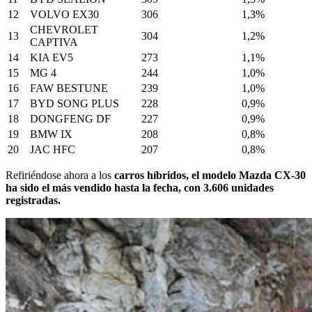
12
VOLVO EX30
306
1,3%
CHEVROLET
13
304
1,2%
CAPTIVA
14
KIA EV5
273
1,1%
15
MG 4
244
1,0%
16
FAW BESTUNE
239
1,0%
17
BYD SONG PLUS
228
0,9%
18
DONGFENG DF
227
0,9%
19
BMW IX
208
0,8%
20
JAC HFC
207
0,8%
Refiriéndose ahora a los
carros híbridos, el modelo Mazda CX-30
ha sido el más vendido hasta la fecha, con 3.606 unidades
registradas.