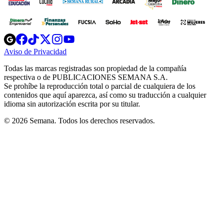
Opens
Opens
Opens
Opens
Opens
in
in
in
in
in
Aviso de Privacidad
Opens
new
new
new
new
new
in
window
window
window
window
window
Todas las marcas registradas son propiedad de la compañía
new
respectiva o de PUBLICACIONES SEMANA S.A.
window
Se prohíbe la reproducción total o parcial de cualquiera de los
contenidos que aquí aparezca, así como su traducción a cualquier
idioma sin autorización escrita por su titular.
© 2026 Semana. Todos los derechos reservados.