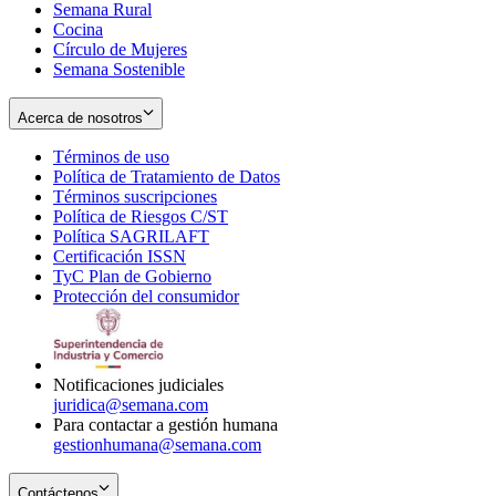
Semana Rural
Cocina
Círculo de Mujeres
Semana Sostenible
Acerca de nosotros
Términos de uso
Opens
Política de Tratamiento de Datos
in
Opens
Términos suscripciones
new
Opens
in
Política de Riesgos C/ST
window
in
Opens
new
Política SAGRILAFT
Opens
new
in
window
Certificación ISSN
Opens
in
window
new
TyC Plan de Gobierno
in
new
Opens
window
Protección del consumidor
new
window
in
Opens
window
new
in
window
new
window
Notificaciones judiciales
juridica@semana.com
Para contactar a gestión humana
gestionhumana@semana.com
Contáctenos