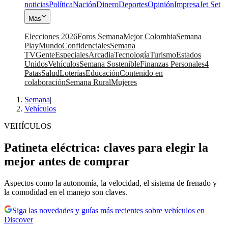
noticias
Política
Nación
Dinero
Deportes
Opinión
Impresa
Jet Set
Más
Elecciones 2026
Foros Semana
Mejor Colombia
Semana
Play
Mundo
Confidenciales
Semana
TV
Gente
Especiales
Arcadia
Tecnología
Turismo
Estados
Unidos
Vehículos
Semana Sostenible
Finanzas Personales
4
Patas
Salud
Loterías
Educación
Contenido en
colaboración
Semana Rural
Mujeres
Semana
|
Vehículos
VEHÍCULOS
Patineta eléctrica: claves para elegir la
mejor antes de comprar
Aspectos como la autonomía, la velocidad, el sistema de frenado y
la comodidad en el manejo son claves.
Siga las novedades y guías más recientes sobre vehículos en
Discover