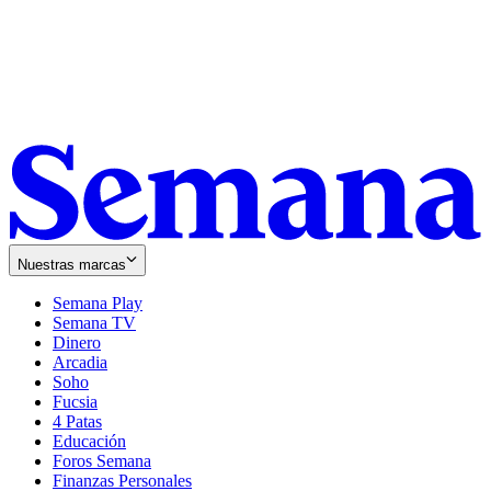
Nuestras marcas
Semana Play
Semana TV
Dinero
Arcadia
Soho
Opens
Fucsia
in
Opens
4 Patas
new
in
Educación
window
new
Foros Semana
window
Finanzas Personales