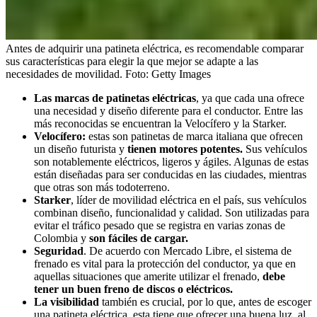
Antes de adquirir una patineta eléctrica, es recomendable comparar
sus características para elegir la que mejor se adapte a las
necesidades de movilidad.
Foto:
Getty Images
Las marcas de patinetas eléctricas
, ya que
cada una ofrece
una necesidad y diseño diferente para el conductor. Entre las
más reconocidas se encuentran la Velocífero y la Starker.
Velocífero:
estas son patinetas de marca italiana que ofrecen
un diseño futurista y
tienen motores potentes.
Sus vehículos
son notablemente eléctricos, ligeros y ágiles. Algunas de estas
están diseñadas para ser conducidas en las ciudades, mientras
que otras son más todoterreno.
Starker
, líder de movilidad eléctrica en el país, sus vehículos
combinan diseño, funcionalidad y calidad. Son utilizadas para
evitar el tráfico pesado que se registra en varias zonas de
Colombia y
son fáciles de cargar.
Seguridad
. De acuerdo con Mercado Libre,
el sistema de
frenado es vital para la protección del conductor, ya que en
aquellas situaciones que amerite utilizar el frenado,
debe
tener un buen freno de discos o eléctricos.
La visibilidad
también es crucial, por lo que, antes de escoger
una patineta eléctrica, esta tiene que ofrecer una buena luz, al