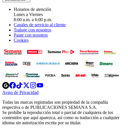
Horarios de atención
Lunes a Viernes
8:00 a.m. a 6:00 p.m.
Canales de servicio al cliente
Trabaje con nosotros
Paute con nosotros
Cookies
Opens
Opens
Opens
Opens
Opens
in
in
in
in
in
Aviso de Privacidad
Opens
new
new
new
new
new
in
window
window
window
window
window
Todas las marcas registradas son propiedad de la compañía
new
respectiva o de PUBLICACIONES SEMANA S.A.
window
Se prohíbe la reproducción total o parcial de cualquiera de los
contenidos que aquí aparezca, así como su traducción a cualquier
idioma sin autorización escrita por su titular.