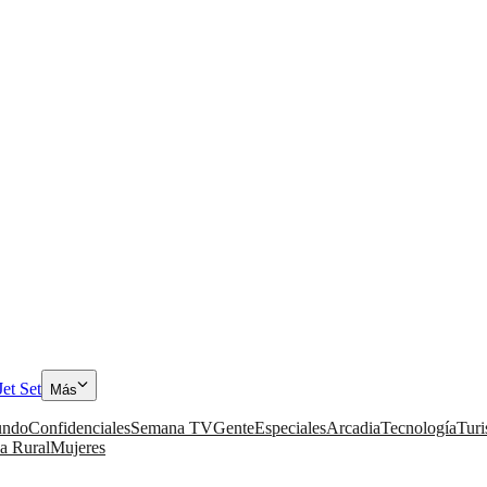
Jet Set
Más
ndo
Confidenciales
Semana TV
Gente
Especiales
Arcadia
Tecnología
Tur
a Rural
Mujeres