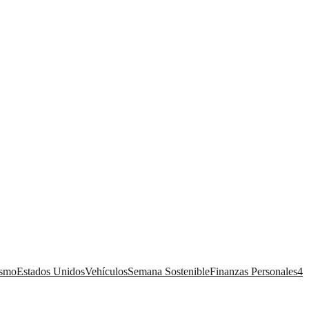
ismo
Estados Unidos
Vehículos
Semana Sostenible
Finanzas Personales
4