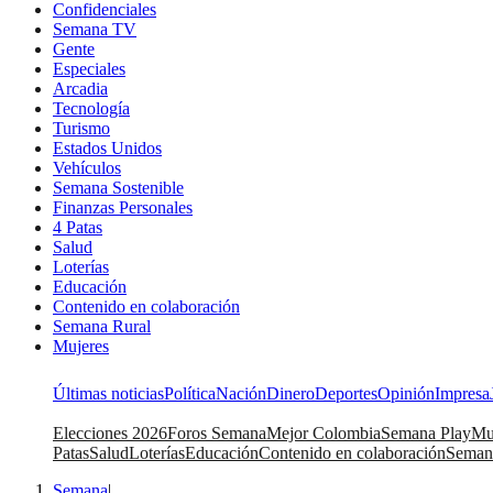
Confidenciales
Semana TV
Gente
Especiales
Arcadia
Tecnología
Turismo
Estados Unidos
Vehículos
Semana Sostenible
Finanzas Personales
4 Patas
Salud
Loterías
Educación
Contenido en colaboración
Semana Rural
Mujeres
Últimas noticias
Política
Nación
Dinero
Deportes
Opinión
Impresa
Elecciones 2026
Foros Semana
Mejor Colombia
Semana Play
Mu
Patas
Salud
Loterías
Educación
Contenido en colaboración
Seman
Semana
|