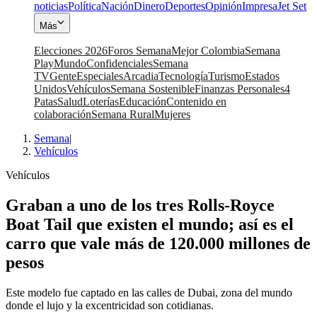
noticias
Política
Nación
Dinero
Deportes
Opinión
Impresa
Jet Set
Más
Elecciones 2026
Foros Semana
Mejor Colombia
Semana
Play
Mundo
Confidenciales
Semana
TV
Gente
Especiales
Arcadia
Tecnología
Turismo
Estados
Unidos
Vehículos
Semana Sostenible
Finanzas Personales
4
Patas
Salud
Loterías
Educación
Contenido en
colaboración
Semana Rural
Mujeres
Semana
|
Vehículos
Vehículos
Graban a uno de los tres Rolls-Royce
Boat Tail que existen el mundo; así es el
carro que vale más de 120.000 millones de
pesos
Este modelo fue captado en las calles de Dubai, zona del mundo
donde el lujo y la excentricidad son cotidianas.