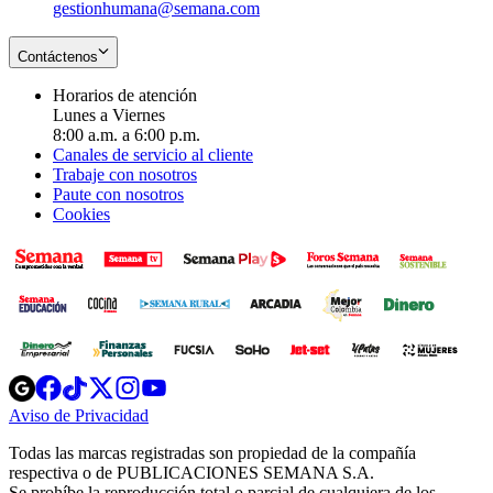
gestionhumana@semana.com
Contáctenos
Horarios de atención
Lunes a Viernes
8:00 a.m. a 6:00 p.m.
Canales de servicio al cliente
Trabaje con nosotros
Paute con nosotros
Cookies
Opens
Opens
Opens
Opens
Opens
in
in
in
in
in
Aviso de Privacidad
Opens
new
new
new
new
new
in
window
window
window
window
window
Todas las marcas registradas son propiedad de la compañía
new
respectiva o de PUBLICACIONES SEMANA S.A.
window
Se prohíbe la reproducción total o parcial de cualquiera de los