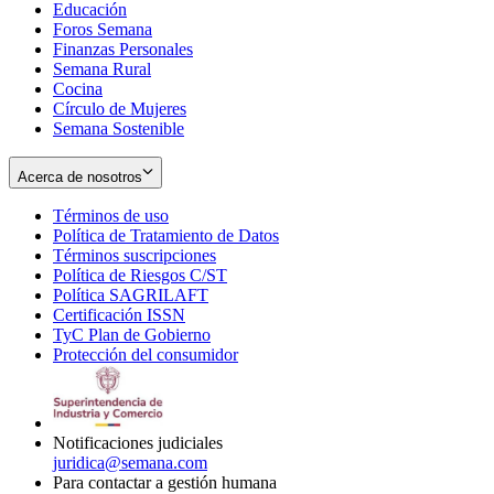
Educación
window
new
Foros Semana
window
Finanzas Personales
Semana Rural
Cocina
Círculo de Mujeres
Semana Sostenible
Acerca de nosotros
Términos de uso
Opens
Política de Tratamiento de Datos
in
Opens
Términos suscripciones
new
Opens
in
Política de Riesgos C/ST
window
in
Opens
new
Política SAGRILAFT
Opens
new
in
window
Certificación ISSN
Opens
in
window
new
TyC Plan de Gobierno
in
new
Opens
window
Protección del consumidor
new
window
in
Opens
window
new
in
window
new
window
Notificaciones judiciales
juridica@semana.com
Para contactar a gestión humana