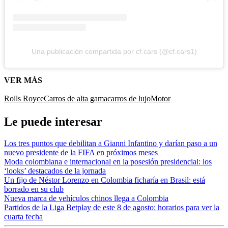
Una publicación compartida por cf.cars (@cf.cars1)
VER MÁS
Rolls Royce
Carros de alta gama
carros de lujo
Motor
Le puede interesar
Los tres puntos que debilitan a Gianni Infantino y darían paso a un
nuevo presidente de la FIFA en próximos meses
Moda colombiana e internacional en la posesión presidencial: los
‘looks’ destacados de la jornada
Un fijo de Néstor Lorenzo en Colombia ficharía en Brasil: está
borrado en su club
Nueva marca de vehículos chinos llega a Colombia
Partidos de la Liga Betplay de este 8 de agosto: horarios para ver la
cuarta fecha