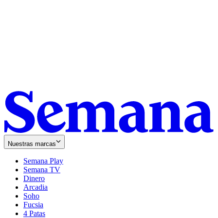
Nuestras marcas
Semana Play
Semana TV
Dinero
Arcadia
Soho
Opens
Fucsia
in
Opens
4 Patas
new
in