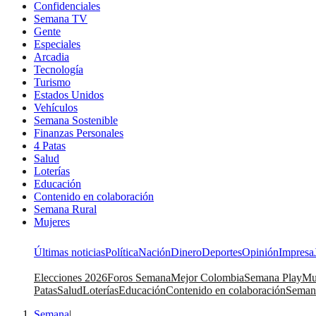
Confidenciales
Semana TV
Gente
Especiales
Arcadia
Tecnología
Turismo
Estados Unidos
Vehículos
Semana Sostenible
Finanzas Personales
4 Patas
Salud
Loterías
Educación
Contenido en colaboración
Semana Rural
Mujeres
Últimas noticias
Política
Nación
Dinero
Deportes
Opinión
Impresa
Elecciones 2026
Foros Semana
Mejor Colombia
Semana Play
Mu
Patas
Salud
Loterías
Educación
Contenido en colaboración
Seman
Semana
|