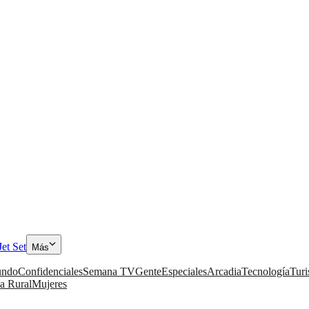
Jet Set
Más
ndo
Confidenciales
Semana TV
Gente
Especiales
Arcadia
Tecnología
Tur
a Rural
Mujeres