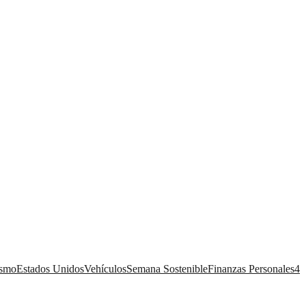
ismo
Estados Unidos
Vehículos
Semana Sostenible
Finanzas Personales
4