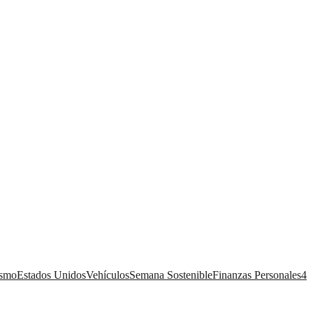
ismo
Estados Unidos
Vehículos
Semana Sostenible
Finanzas Personales
4