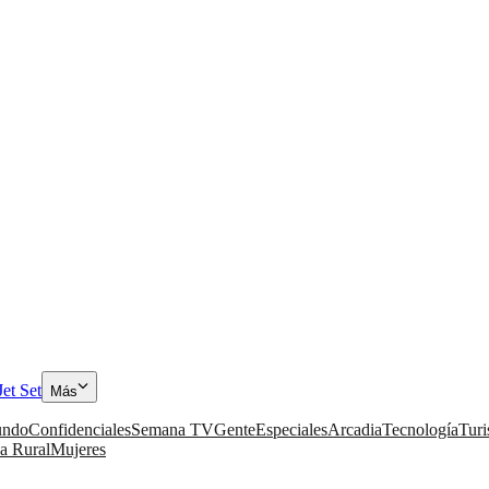
Jet Set
Más
ndo
Confidenciales
Semana TV
Gente
Especiales
Arcadia
Tecnología
Tur
a Rural
Mujeres