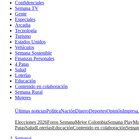
Confidenciales
Semana TV
Gente
Especiales
Arcadia
Tecnología
Turismo
Estados Unidos
Vehículos
Semana Sostenible
Finanzas Personales
4 Patas
Salud
Loterías
Educación
Contenido en colaboración
Semana Rural
Mujeres
Últimas noticias
Política
Nación
Dinero
Deportes
Opinión
Impresa
Elecciones 2026
Foros Semana
Mejor Colombia
Semana Play
Mu
Patas
Salud
Loterías
Educación
Contenido en colaboración
Seman
Semana
|