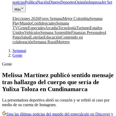
noticias
Política
Nación
Dinero
Deportes
Opinión
Impresa
Jet Set
Más
Elecciones 2026
Foros Semana
Mejor Colombia
Semana
Play
Mundo
Confidenciales
Semana
TV
Gente
Especiales
Arcadia
Tecnología
Turismo
Estados
Unidos
Vehículos
Semana Sostenible
Finanzas Personales
4
Patas
Salud
Loterías
Educación
Contenido en
colaboración
Semana Rural
Mujeres
Semana
|
Gente
Gente
Melissa Martínez publicó sentido mensaje
tras hallazgo del cuerpo que sería de
Yulixa Toloza en Cundinamarca
La presentadora deportiva abrió su corazón y se refirió al caso por
medio de su cuenta de Instagram.
Siga las últimas noticias del mundo del espectáculo en Discover y