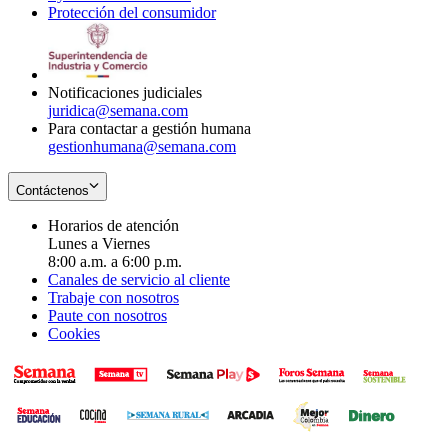
Protección del consumidor
new
window
in
Opens
window
new
in
window
new
window
Notificaciones judiciales
juridica@semana.com
Para contactar a gestión humana
gestionhumana@semana.com
Contáctenos
Horarios de atención
Lunes a Viernes
8:00 a.m. a 6:00 p.m.
Canales de servicio al cliente
Trabaje con nosotros
Paute con nosotros
Cookies