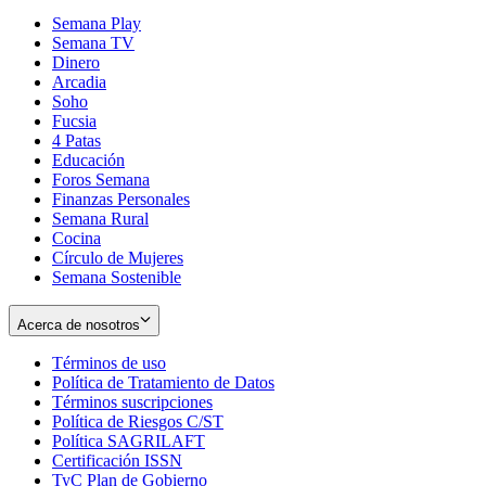
Semana Play
Semana TV
Dinero
Arcadia
Soho
Opens
Fucsia
in
Opens
4 Patas
new
in
Educación
window
new
Foros Semana
window
Finanzas Personales
Semana Rural
Cocina
Círculo de Mujeres
Semana Sostenible
Acerca de nosotros
Términos de uso
Opens
Política de Tratamiento de Datos
in
Opens
Términos suscripciones
new
Opens
in
Política de Riesgos C/ST
window
in
Opens
new
Política SAGRILAFT
Opens
new
in
window
Certificación ISSN
Opens
in
window
new
TyC Plan de Gobierno
in
new
Opens
window