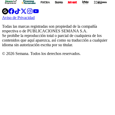
Opens
Opens
Opens
Opens
Opens
in
in
in
in
in
Aviso de Privacidad
Opens
new
new
new
new
new
in
window
window
window
window
window
Todas las marcas registradas son propiedad de la compañía
new
respectiva o de PUBLICACIONES SEMANA S.A.
window
Se prohíbe la reproducción total o parcial de cualquiera de los
contenidos que aquí aparezca, así como su traducción a cualquier
idioma sin autorización escrita por su titular.
© 2026 Semana. Todos los derechos reservados.