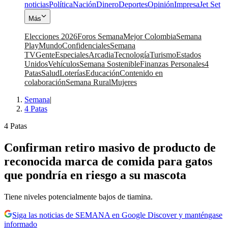
noticias
Política
Nación
Dinero
Deportes
Opinión
Impresa
Jet Set
Más
Elecciones 2026
Foros Semana
Mejor Colombia
Semana
Play
Mundo
Confidenciales
Semana
TV
Gente
Especiales
Arcadia
Tecnología
Turismo
Estados
Unidos
Vehículos
Semana Sostenible
Finanzas Personales
4
Patas
Salud
Loterías
Educación
Contenido en
colaboración
Semana Rural
Mujeres
Semana
|
4 Patas
4 Patas
Confirman retiro masivo de producto de
reconocida marca de comida para gatos
que pondría en riesgo a su mascota
Tiene niveles potencialmente bajos de tiamina.
Siga las noticias de SEMANA en Google Discover y manténgase
informado