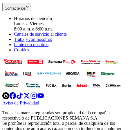
Contáctenos
Horarios de atención
Lunes a Viernes
8:00 a.m. a 6:00 p.m.
Canales de servicio al cliente
Trabaje con nosotros
Paute con nosotros
Cookies
Opens
Opens
Opens
Opens
Opens
in
in
in
in
in
Aviso de Privacidad
Opens
new
new
new
new
new
in
window
window
window
window
window
Todas las marcas registradas son propiedad de la compañía
new
respectiva o de PUBLICACIONES SEMANA S.A.
window
Se prohíbe la reproducción total o parcial de cualquiera de los
contenidos que aquí aparezca, así como su traducción a cualquier