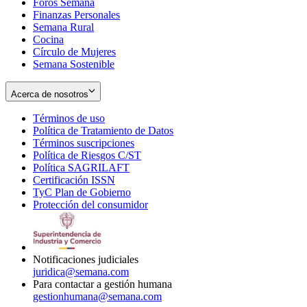
Foros Semana
window
Finanzas Personales
Semana Rural
Cocina
Círculo de Mujeres
Semana Sostenible
Acerca de nosotros
Términos de uso
Opens
Política de Tratamiento de Datos
in
Opens
Términos suscripciones
new
Opens
in
Política de Riesgos C/ST
window
in
Opens
new
Política SAGRILAFT
Opens
new
in
window
Certificación ISSN
Opens
in
window
new
TyC Plan de Gobierno
in
new
Opens
window
Protección del consumidor
new
window
in
Opens
window
new
in
window
new
window
Notificaciones judiciales
juridica@semana.com
Para contactar a gestión humana
gestionhumana@semana.com