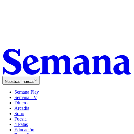
Nuestras marcas
Semana Play
Semana TV
Dinero
Arcadia
Soho
Opens
Fucsia
in
Opens
4 Patas
new
in
Educación
window
new