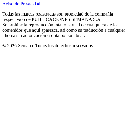
in
in
in
in
in
Aviso de Privacidad
Opens
new
new
new
new
new
in
window
window
window
window
window
Todas las marcas registradas son propiedad de la compañía
new
respectiva o de PUBLICACIONES SEMANA S.A.
window
Se prohíbe la reproducción total o parcial de cualquiera de los
contenidos que aquí aparezca, así como su traducción a cualquier
idioma sin autorización escrita por su titular.
© 2026 Semana. Todos los derechos reservados.