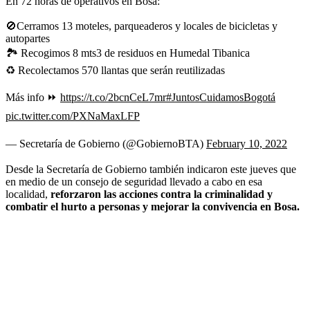
En 72 horas de operativos en Bosa:
🚫Cerramos 13 moteles, parqueaderos y locales de bicicletas y
autopartes
🏞 Recogimos 8 mts3 de residuos en Humedal Tibanica
♻️ Recolectamos 570 llantas que serán reutilizadas
Más info ⏩
https://t.co/2bcnCeL7mr
#JuntosCuidamosBogotá
pic.twitter.com/PXNaMaxLFP
— Secretaría de Gobierno (@GobiernoBTA)
February 10, 2022
Desde la Secretaría de Gobierno también indicaron este jueves que
en medio de un consejo de seguridad llevado a cabo en esa
localidad,
reforzaron las acciones contra la criminalidad y
combatir el hurto a personas y mejorar la convivencia en Bosa.