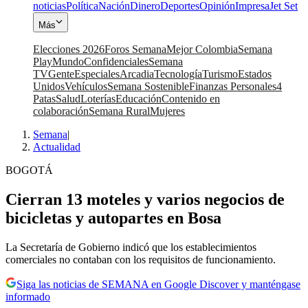
noticias
Política
Nación
Dinero
Deportes
Opinión
Impresa
Jet Set
Más
Elecciones 2026
Foros Semana
Mejor Colombia
Semana
Play
Mundo
Confidenciales
Semana
TV
Gente
Especiales
Arcadia
Tecnología
Turismo
Estados
Unidos
Vehículos
Semana Sostenible
Finanzas Personales
4
Patas
Salud
Loterías
Educación
Contenido en
colaboración
Semana Rural
Mujeres
Semana
|
Actualidad
BOGOTÁ
Cierran 13 moteles y varios negocios de
bicicletas y autopartes en Bosa
La Secretaría de Gobierno indicó que los establecimientos
comerciales no contaban con los requisitos de funcionamiento.
Siga las noticias de SEMANA en Google Discover y manténgase
informado