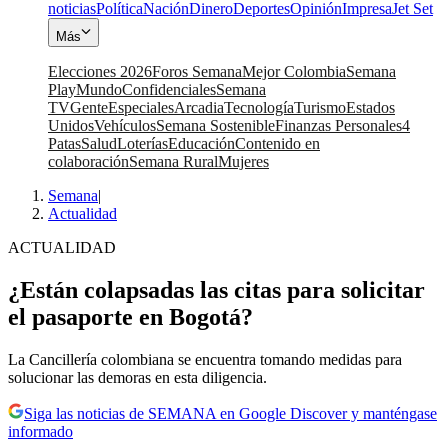
noticias
Política
Nación
Dinero
Deportes
Opinión
Impresa
Jet Set
Más
Elecciones 2026
Foros Semana
Mejor Colombia
Semana
Play
Mundo
Confidenciales
Semana
TV
Gente
Especiales
Arcadia
Tecnología
Turismo
Estados
Unidos
Vehículos
Semana Sostenible
Finanzas Personales
4
Patas
Salud
Loterías
Educación
Contenido en
colaboración
Semana Rural
Mujeres
Semana
|
Actualidad
ACTUALIDAD
¿Están colapsadas las citas para solicitar
el pasaporte en Bogotá?
La Cancillería colombiana se encuentra tomando medidas para
solucionar las demoras en esta diligencia.
Siga las noticias de SEMANA en Google Discover y manténgase
informado