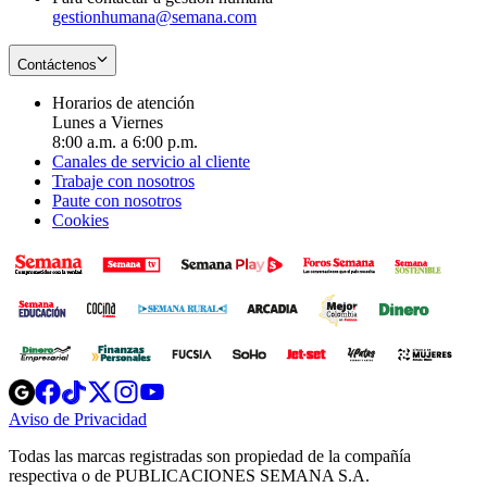
gestionhumana@semana.com
Contáctenos
Horarios de atención
Lunes a Viernes
8:00 a.m. a 6:00 p.m.
Canales de servicio al cliente
Trabaje con nosotros
Paute con nosotros
Cookies
Opens
Opens
Opens
Opens
Opens
in
in
in
in
in
Aviso de Privacidad
Opens
new
new
new
new
new
in
window
window
window
window
window
Todas las marcas registradas son propiedad de la compañía
new
respectiva o de PUBLICACIONES SEMANA S.A.
window