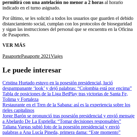
permitirá con una antelación no menor a 2 horas
al horario
indicado en el turno asignado.
Por último, se les solicitó a todos los usuarios que guarden el debido
distanciamiento social, cumplan con los protocolos de bioseguridad
y sigan las instrucciones del personal que se encuentra en la Oficina
de Pasaportes.
VER MÁS
Pasaporte
Pasaporte 2021
Viajes
Le puede interesar
Cristina Hurtado estuvo en la posesión presidencial, lució
despampanante ‘look’ y dejó palabras: “Colombia está por encima”
Tabla de posiciones de la Liga BetPlay tras victorias de Santa Fe,
Tolima y Fortaleza
Restaurante en el Tren de la Sabana: así es la experiencia sobre los
rieles capitalinos
Jorge Barón se pronunció tras posesión presidencial y envió mensaje
a Abelardo De La Espriella: “Tomar decisiones responsables”
Taliana Vargas subió foto de la posesión presidencial y envió
palabras a Ana Lucía Pineda, primera dama: “Este momento”