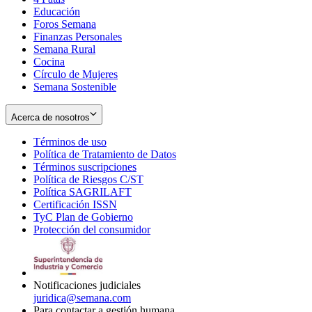
Educación
window
new
Foros Semana
window
Finanzas Personales
Semana Rural
Cocina
Círculo de Mujeres
Semana Sostenible
Acerca de nosotros
Términos de uso
Opens
Política de Tratamiento de Datos
in
Opens
Términos suscripciones
new
Opens
in
Política de Riesgos C/ST
window
in
Opens
new
Política SAGRILAFT
Opens
new
in
window
Certificación ISSN
Opens
in
window
new
TyC Plan de Gobierno
in
new
Opens
window
Protección del consumidor
new
window
in
Opens
window
new
in
window
new
window
Notificaciones judiciales
juridica@semana.com
Para contactar a gestión humana